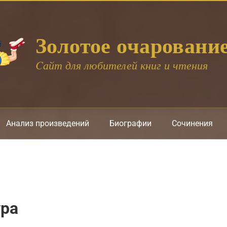
Золотое очаровани
Cайт для любителей книг и чтения
Анализ произведений
Биографии
Сочинения
ура