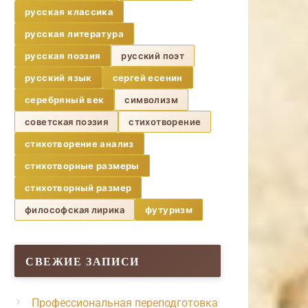
русская классика
русская литература
русская поэзия
русский поэт
русский язык
сергей есенин
серебряный век
символизм
советская поэзия
стихотворение
стихотворение анализ
стихотворные размеры
стихотворный размер
философская лирика
футуризм
СВЕЖИЕ ЗАПИСИ
Профессиональная переподготовка