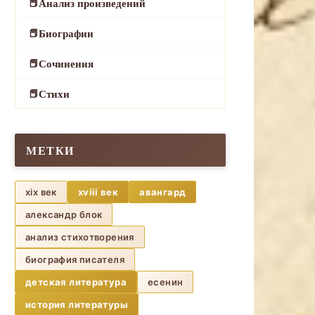
Анализ произведений
Биографии
Сочинения
Стихи
МЕТКИ
xix век
xviii век
авангард
александр блок
анализ стихотворения
биография писателя
детская литература
есенин
история литературы