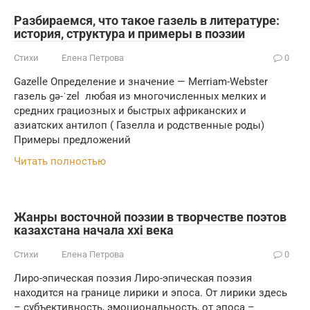
Разбираемся, что такое газель в литературе:
история, структура и примеры в поэзии
Стихи
Елена Петрова
0
Gazelle Определение и значение — Merriam-Webster
газель gə-ˈzel любая из многочисленных мелких и
средних грациозных и быстрых африканских и
азиатских антилоп ( Газелла и родственные роды)
Примеры предложений
Читать полностью
Жанры восточной поэзии в творчестве поэтов
казахстана начала ххi века
Стихи
Елена Петрова
0
Лиро-эпическая поэзия Лиро-эпическая поэзия
находится на границе лирики и эпоса. От лирики здесь
– субъективность, эмоциональность, от эпоса –