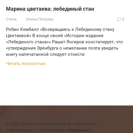
Марина цветаева: лебединый стан
Стихи
Елена Петрова
0
Робин Кембалл «Возвращаясь к Лебединому стану
Цветаевой» В конце своей «Истории издания
«Лебединого стана»» Рашит Янгиров констатирует, что
«утверждения Эренбурга о нежелании поэта увидеть
книгу напечатанной следует отнести
Читать полностью
© 2026 Золотое очарование. Копирование
информации с сайта
строго запрещено
и