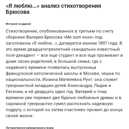
«Я люблю…» анализ стихотворения
Брюсова
История создания
Стихотворение, опубликованное в третьем по счету
сборнике Валерия Брюсова «Me eum esse» под
заголовком «Я люблю…», датируется июнем 1897 года. В
это время двадцатитрехлетний скандально известный
поэт-декадент — все еще студент и все еще проживает в
доме своих родителей, в большой семье, где с
недавнего времени появилась выпускница
французской католической школы в Москве, чешка по
национальности, Иоанна Матвеевна Рунт: она служит
гувернанткой младших детей Александра, Лидии и
Евгении, и ей двадцать один год. Валерий к тому
времени уже пережил две бурные любовные драмы и в
скромной гувернантке сумел распознать надежную
подругу, с которой он затем счастливо прожил до конца
своей жизни .
Литературное направление и жанр