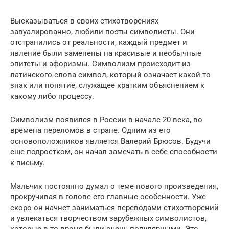
Высказываться в своих стихотворениях
завуалированно, любили поэты символисты. Они
отстранились от реальности, каждый предмет и
явление были заменены на красивые и необычные
эпитеты и афоризмы. Символизм происходит из
латинского слова символ, который означает какой-то
знак или понятие, служащее кратким объяснением к
какому либо процессу.
Символизм появился в России в начале 20 века, во
времена переломов в стране. Одним из его
основоположников является Валерий Брюсов. Будучи
еще подростком, он начал замечать в себе способности
к письму.
Мальчик постоянно думал о теме нового произведения,
прокручивая в голове его главные особенности. Уже
скоро он начнет заниматься переводами стихотворений
и увлекаться творчеством зарубежных символистов,
которые в то время были очень популярными. Это