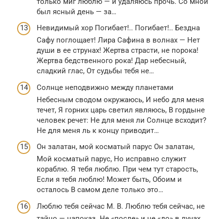
только миг люблю — и удаляюсь прочь. Со мной
был ясный день — за…
Невидимый хор Погибает!.. Погибает!.. Бездна
Сафу поглощает! Лира Сафина в волнах — Нет
души в ее струнах! Жертва страсти, не порока!
Жертва бедственного рока! Дар небесный,
сладкий глас, От судьбы тебя не…
Солнце неподвижно между планетами
Небесным сводом окружаюсь, И небо для меня
течет, Я горних царь светил являюсь, В гордыне
человек речет: Не для меня ли Солнце всходит?
Не для меня ль к концу приводит…
Он залатан, мой косматый парус Он залатан,
Мой косматый парус, Но исправно служит
кораблю. Я тебя люблю. При чем тут старость,
Если я тебя люблю! Может быть, Обоим и
осталось В самом деле только это…
Люблю тебя сейчас М. В. Люблю тебя сейчас, не
тайно — напоказ. Не «после» и не «до» в лучах