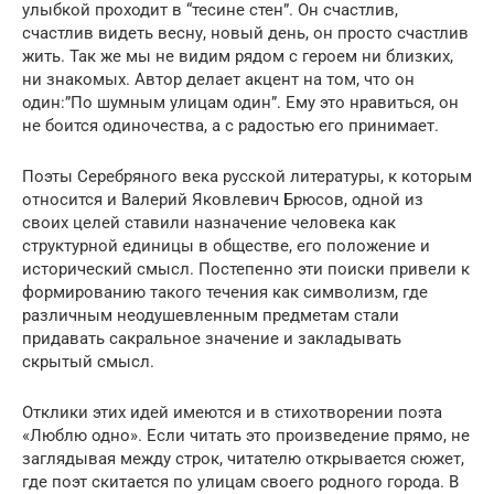
улыбкой проходит в “тесине стен”. Он счастлив,
счастлив видеть весну, новый день, он просто счастлив
жить. Так же мы не видим рядом с героем ни близких,
ни знакомых. Автор делает акцент на том, что он
один:”По шумным улицам один”. Ему это нравиться, он
не боится одиночества, а с радостью его принимает.
Поэты Серебряного века русской литературы, к которым
относится и Валерий Яковлевич Брюсов, одной из
своих целей ставили назначение человека как
структурной единицы в обществе, его положение и
исторический смысл. Постепенно эти поиски привели к
формированию такого течения как символизм, где
различным неодушевленным предметам стали
придавать сакральное значение и закладывать
скрытый смысл.
Отклики этих идей имеются и в стихотворении поэта
«Люблю одно». Если читать это произведение прямо, не
заглядывая между строк, читателю открывается сюжет,
где поэт скитается по улицам своего родного города. В