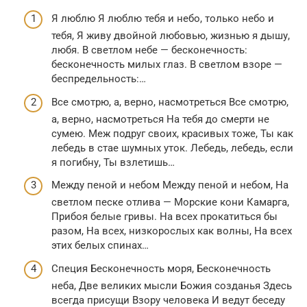
Я люблю Я люблю тебя и небо, только небо и
тебя, Я живу двойной любовью, жизнью я дышу,
любя. В светлом небе — бесконечность:
бесконечность милых глаз. В светлом взоре —
беспредельность:…
Все смотрю, а, верно, насмотреться Все смотрю,
а, верно, насмотреться На тебя до смерти не
сумею. Меж подруг своих, красивых тоже, Ты как
лебедь в стае шумных уток. Лебедь, лебедь, если
я погибну, Ты взлетишь…
Между пеной и небом Между пеной и небом, На
светлом песке отлива — Морские кони Камарга,
Прибоя белые гривы. На всех прокатиться бы
разом, На всех, низкорослых как волны, На всех
этих белых спинах…
Специя Бесконечность моря, Бесконечность
неба, Две великих мысли Божия созданья Здесь
всегда присущи Взору человека И ведут беседу