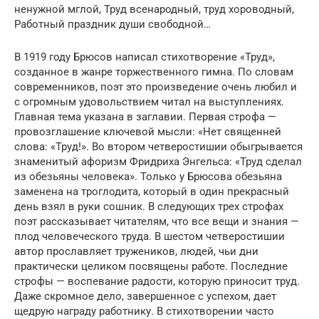
ненужной мглой, Труд всенародный, труд хороводный,
Работный праздник души свободной…
В 1919 году Брюсов написал стихотворение «Труд»,
созданное в жанре торжественного гимна. По словам
современников, поэт это произведение очень любил и
с огромным удовольствием читал на выступлениях.
Главная тема указана в заглавии. Первая строфа —
провозглашение ключевой мысли: «Нет священней
слова: «Труд!». Во втором четверостишии обыгрывается
знаменитый афоризм Фридриха Энгельса: «Труд сделал
из обезьяны человека». Только у Брюсова обезьяна
заменена на троглодита, который в один прекрасный
день взял в руки сошник. В следующих трех строфах
поэт рассказывает читателям, что все вещи и знания —
плод человеческого труда. В шестом четверостишии
автор прославляет тружеников, людей, чьи дни
практически целиком посвящены работе. Последние
строфы — воспевание радости, которую приносит труд.
Даже скромное дело, завершенное с успехом, дает
щедрую награду работнику. В стихотворении часто