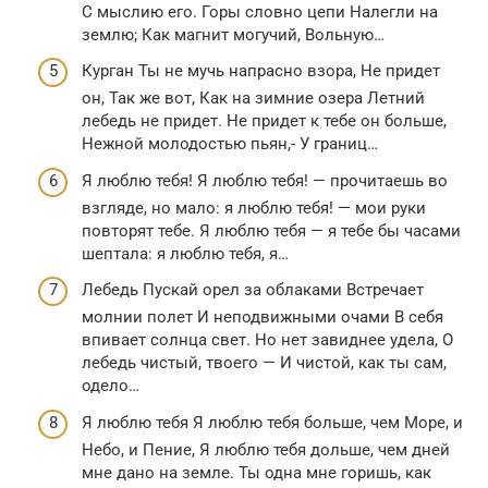
С мыслию его. Горы словно цепи Налегли на
землю; Как магнит могучий, Вольную…
Курган Ты не мучь напрасно взора, Не придет
он, Так же вот, Как на зимние озера Летний
лебедь не придет. Не придет к тебе он больше,
Нежной молодостью пьян,- У границ…
Я люблю тебя! Я люблю тебя! — прочитаешь во
взгляде, но мало: я люблю тебя! — мои руки
повторят тебе. Я люблю тебя — я тебе бы часами
шептала: я люблю тебя, я…
Лебедь Пускай орел за облаками Встречает
молнии полет И неподвижными очами В себя
впивает солнца свет. Но нет завиднее удела, О
лебедь чистый, твоего — И чистой, как ты сам,
одело…
Я люблю тебя Я люблю тебя больше, чем Море, и
Небо, и Пение, Я люблю тебя дольше, чем дней
мне дано на земле. Ты одна мне горишь, как