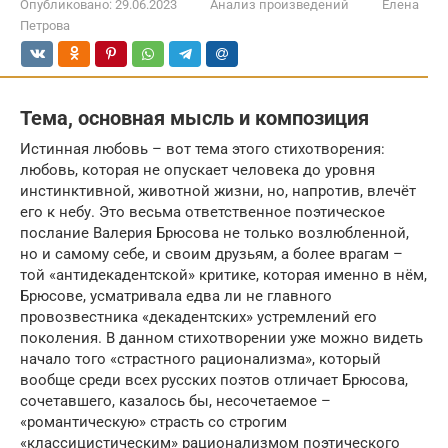
Опубликовано:
29.06.2023
Анализ произведений
Елена
Петрова
Тема, основная мысль и композиция
Истинная любовь – вот тема этого стихотворения:
любовь, которая не опускает человека до уровня
инстинктивной, животной жизни, но, напротив, влечёт
его к небу. Это весьма ответственное поэтическое
послание Валерия Брюсова не только возлюбленной,
но и самому себе, и своим друзьям, а более врагам –
той «антидекадентской» критике, которая именно в нём,
Брюсове, усматривала едва ли не главного
провозвестника «декадентских» устремлений его
поколения. В данном стихотворении уже можно видеть
начало того «страстного рационализма», который
вообще среди всех русских поэтов отличает Брюсова,
сочетавшего, казалось бы, несочетаемое –
«романтическую» страсть со строгим
«классицистическим» рационализмом поэтического