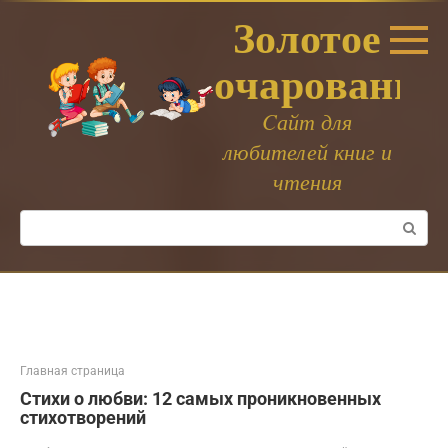
Перейти
Золотое
к
контенту
очарование
Cайт для
любителей книг и
чтения
Поиск:
Главная страница
Стихи о любви: 12 самых проникновенных
стихотворений