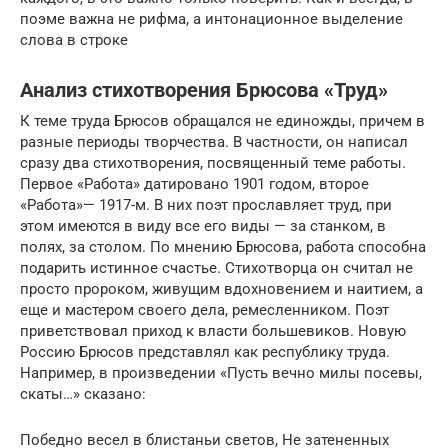
поэме важна не рифма, а интонационное выделение
слова в строке
Анализ стихотворения Брюсова «Труд»
К теме труда Брюсов обращался не единожды, причем в
разные периоды творчества. В частности, он написал
сразу два стихотворения, посвященный теме работы.
Первое «Работа» датировано 1901 годом, второе
«Работа»— 1917-м. В них поэт прославляет труд, при
этом имеются в виду все его виды — за станком, в
полях, за столом. По мнению Брюсова, работа способна
подарить истинное счастье. Стихотворца он считал не
просто пророком, живущим вдохновением и наитием, а
еще и мастером своего дела, ремесленником. Поэт
приветствовал приход к власти большевиков. Новую
Россию Брюсов представлял как республику труда.
Например, в произведении «Пусть вечно милы посевы,
скаты…» сказано:
Победно весел в блистаньи светов, Не затененных