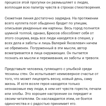
процессе этой прогулки он размышляет о людях,
воплощая всю палитру чувств в строках стихотворения.
Сюжетная линия достаточно заурядна. На протяжении
всего куплета поэт обыденно бродит по улицам,
описывая увиденные им картины. Весь город полнится
шумной толпой, однако, Брюсов обособляет себя от
этого социума, ведь все люди находятся в спешке, у
всех дела и заботы и лишь Валерий Яковлевич ничем
не обременен. Погруженный в эти мысли, автор
всматривается в лица окружающих. Он пытается
познать их мысли и переживания, их заботы и тревоги.
Представьте человека, гуляющего с улыбкой среди
теснины стен. Он испытывает неимоверное счастье от
того, что может лицезреть весну, новый день, саму
жизнь. И хотя возле героя находятся только
незнакомые ему люди, в нем нет чувств горести, печали
или злобы. Это хорошее настроение он передает и
своим читателям. Он наслаждается этим, не боится
одиночества и с радостью принимает его.