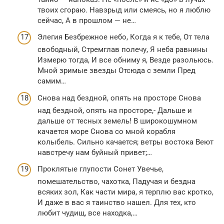
твоих сгораю. Навзрыд или смеясь, но я люблю
сейчас, А в прошлом — не…
Элегия Безбрежное небо, Когда я к тебе, От тела
свободный, Стремглав полечу, Я неба равнины
Измерю тогда, И все обниму я, Везде разольюсь.
Мной зримые звезды Отсюда с земли Пред
самим…
Снова над бездной, опять на просторе Снова
над бездной, опять на просторе,- Дальше и
дальше от тесных земель! В широкошумном
качается море Снова со мной корабля
колыбель. Сильно качается; ветры востока Веют
навстречу нам буйный привет;…
Проклятые глупости Сонет Увечье,
помешательство, чахотка, Падучая и бездна
всяких зол, Как части мира, я терплю вас кротко,
И даже в вас я таинство нашел. Для тех, кто
любит чудищ, все находка,…