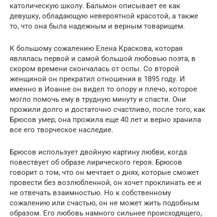
католическую школу. Бальмон описывает ее как
девушку, обладающую невероятной красотой, а также
то, что она была надежным и верным товарищем.
К большому сожалению Елена Краскова, которая
являлась первой и самой большой любовью поэта, в
скором времени скончалась от оспы. Со второй
женщиной он прекратил отношения в 1895 году. И
именно в Иоанне он видел то опору и плечо, которое
могло помочь ему в трудную минуту и спасти. Они
прожили долго и достаточно счастливо, после того, как
Брюсов умер, она прожила еще 40 лет и верно хранила
все его творческое наследие.
Брюсов использует двойную картину любви, когда
повествует об образе лирического героя. Брюсов
говорит о том, что он мечтает о днях, которые сможет
провести без возлюбленной, он хочет проклинать ее и
не отвечать взаимностью. Но к собственному
сожалению или счастью, он не может жить подобным
образом. Его любовь намного сильнее происходящего,