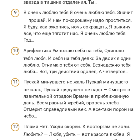
звезда в тишине отдаления, Ты…
Я очень люблю тебя Я очень люблю тебя. Значит
— прощай. И нам по-хорошему надо проститься.
Я буду, как рукопись, ночь сокращать, Я выкину
все, что еще тяготит нас. Я очень люблю тебя.
Год…
Арифметика Умножаю себя на тебя, Одиноко
тебя любя. И себя на тебя делю: За двоих я один
люблю. Отнимаю тебя от себя, Безнадежно тебя
любя… Вот, три действия одолел, А четвертое…
Пускай минувшего не жаль Пускай минувшего
не жаль, Пускай грядущего не надо — Смотрю с
язвительной отрадой Времен в приближенную
даль. Всем равный жребий, вровень хлеба
Отмерит справедливый век. А все-таки порой на
небо…
Пламя Нет. Уходи скорей. К восторгам не зови.
Любить? — Любя, убить — вот красота любви. Я