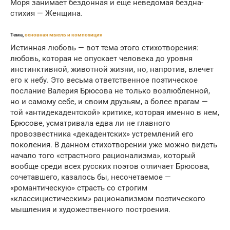
Моря занимает бездонная и еще неведомая бездна-
стихия — Женщина.
Тема,
основная мысль и композиция
Истинная любовь — вот тема этого стихотворения:
любовь, которая не опускает человека до уровня
инстинктивной, животной жизни, но, напротив, влечет
его к небу. Это весьма ответственное поэтическое
послание Валерия Брюсова не только возлюбленной,
но и самому себе, и своим друзьям, а более врагам —
той «антидекадентской» критике, которая именно в нем,
Брюсове, усматривала едва ли не главного
провозвестника «декадентских» устремлений его
поколения. В данном стихотворении уже можно видеть
начало того «страстного рационализма», который
вообще среди всех русских поэтов отличает Брюсова,
сочетавшего, казалось бы, несочетаемое —
«романтическую» страсть со строгим
«классицистическим» рационализмом поэтического
мышления и художественного построения.