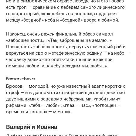
но и в символическом образе лебедя, но и этот образ
есть троп — сравнение с лебедем самого лирического
героя, который, «как лебедь на волнах», гордо реет
между «бездной» неба и «бездной» взора любимой.
Наконец, очень важен финальный образ-символ
«заброшенности» : «Так, заброшены на землю…»
Преодолеть заброшенность, вернуть утраченный рай и
вернуться на свою метафизическую родину — на небо —
человеку возможно опять-таки не иначе как при
помощи любви: «…к небу всходим мы, любя…».
Размер и рифмовка
Брюсов — молодой, но уже известный адепт коротких
строф — и в данном стихотворении щеголяет десятью
двустишиями с заведомо небрежными, «избитыми»
рифмами: «тебя — любя» , «глаз — нас», «поглощен —
времен» и «волнах — мечтах».
Валерий и Иоанна