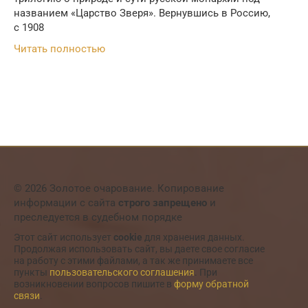
названием «Царство Зверя». Вернувшись в Россию,
с 1908
Читать полностью
© 2026 Золотое очарование. Копирование
информации с сайта
строго запрещено
и
преследуется в судебном порядке
Этот сайт использует
cookie
для хранения данных.
Продолжая использовать сайт, вы даете свое согласие
на работу с этими файлами, а так же принимаете все
пункты
пользовательского соглашения
. При
возникновении вопросов пишите в
форму обратной
связи
.