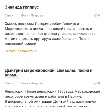
Зинаида гиппиус
Стихи
Елена Петрова
0
Смерть поэтессы История любви Гиппиус и
Мережковского впечатляет своей преданностью и
искренностью, так как эти два уникальных человека
могли понимать друг друга даже без слов. После
внезапной смерти
Читать полностью
Дмитрий мережковский: символы. песни и
поэмы
Стихи
Елена Петрова
0
Революция После революции 1905 года Мережковские
некоторое время жили и работали в Париже.
В добровольной эмиграции Дмитрий задумал новую
трилогию о природе и сути русской монархии под