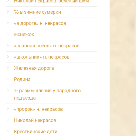
Николай некрасов: зелёный шум
🤣 в зимние сумерки
«в дороге» н. некрасов
❄️снежок
«славная осень» н. некрасов
«школьник» н. некрасов
Железная дорога
Родина
✨ размышления у парадного
подъезда
«пророк» н. некрасов
Николай некрасов
Крестьянские дети