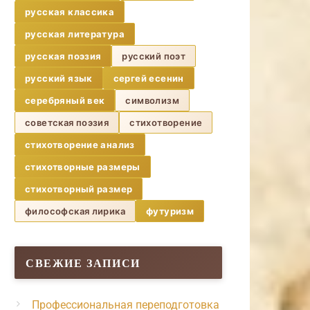
русская классика
русская литература
русская поэзия
русский поэт
русский язык
сергей есенин
серебряный век
символизм
советская поэзия
стихотворение
стихотворение анализ
стихотворные размеры
стихотворный размер
философская лирика
футуризм
СВЕЖИЕ ЗАПИСИ
Профессиональная переподготовка