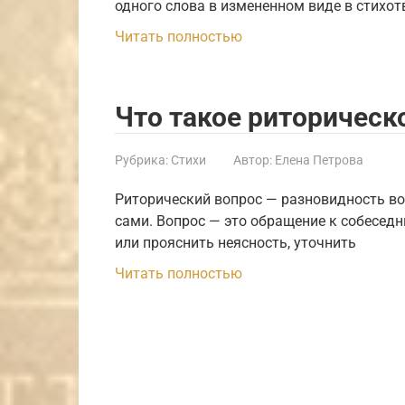
одного слова в измененном виде в стихо
Читать полностью
Что такое риторическ
Рубрика:
Стихи
Автор:
Елена Петрова
Риторический вопрос — разновидность вопр
са­ми. Вопрос — это обра­ще­ние к собе­сед
или про­яс­нить неяс­ность, уточ­нить
Читать полностью