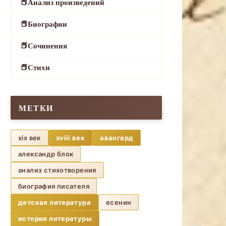
Анализ произведений
Биографии
Сочинения
Стихи
МЕТКИ
xix век
xviii век
авангард
александр блок
анализ стихотворения
биография писателя
детская литература
есенин
история литературы