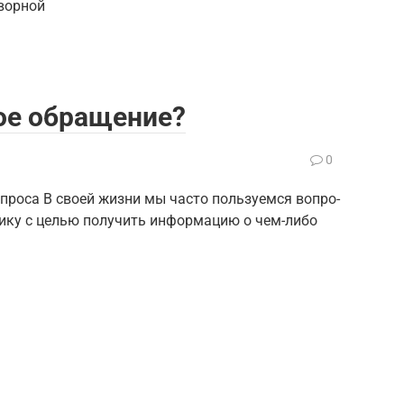
творной
ое обращение?
0
оса В сво­ей жиз­ни мы часто поль­зу­ем­ся вопро­
­ни­ку с целью полу­чить инфор­ма­цию о чем-либо