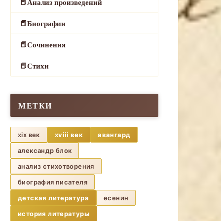
Анализ произведений
Биографии
Сочинения
Стихи
МЕТКИ
xix век
xviii век
авангард
александр блок
анализ стихотворения
биография писателя
детская литература
есенин
история литературы