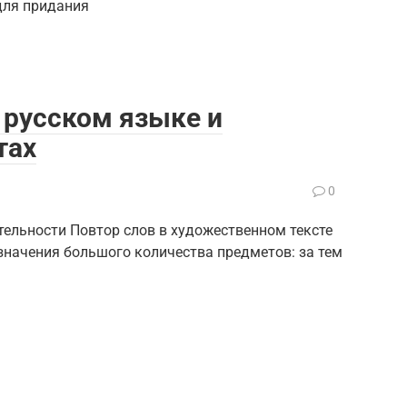
для придания
 русском языке и
тах
0
тельности Повтор слов в художественном тексте
означения большого количества предметов: за тем