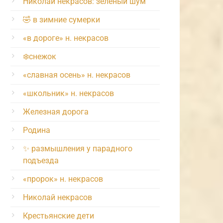
Николай некрасов: зелёный шум
🤣 в зимние сумерки
«в дороге» н. некрасов
❄️снежок
«славная осень» н. некрасов
«школьник» н. некрасов
Железная дорога
Родина
✨ размышления у парадного
подъезда
«пророк» н. некрасов
Николай некрасов
Крестьянские дети