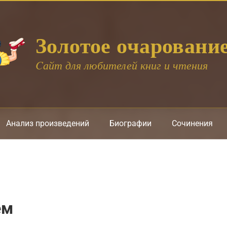
Золотое очаровани
Cайт для любителей книг и чтения
Анализ произведений
Биографии
Сочинения
ем