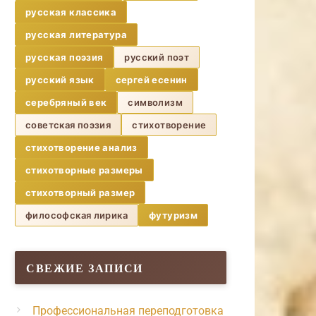
русская классика
русская литература
русская поэзия
русский поэт
русский язык
сергей есенин
серебряный век
символизм
советская поэзия
стихотворение
стихотворение анализ
стихотворные размеры
стихотворный размер
философская лирика
футуризм
СВЕЖИЕ ЗАПИСИ
Профессиональная переподготовка