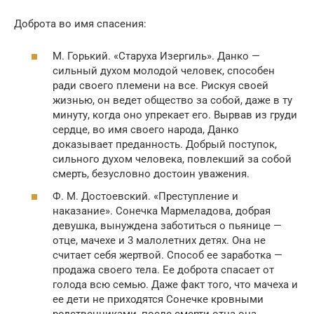
Доброта во имя спасения:
М. Горький. «Старуха Изергиль». Данко —
сильный духом молодой человек, способен
ради своего племени на все. Рискуя своей
жизнью, он ведет общество за собой, даже в ту
минуту, когда оно упрекает его. Вырвав из груди
сердце, во имя своего народа, Данко
доказывает преданность. Добрый поступок,
сильного духом человека, повлекший за собой
смерть, безусловно достоин уважения.
Ф. М. Достоевский. «Преступление и
наказание». Сонечка Мармеладова, добрая
девушка, вынуждена заботиться о пьянице —
отце, мачехе и 3 малолетних детях. Она не
считает себя жертвой. Способ ее заработка —
продажа своего тела. Ее доброта спасает от
голода всю семью. Даже факт того, что мачеха и
ее дети не приходятся Сонечке кровными
родственниками, после смерти отца она