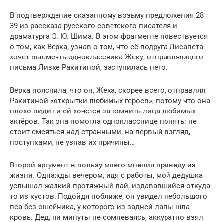
В подтверждение сказанному возьму предложения 28–
39 из рассказа русского советского писателя и
драматурга Э. Ю. Шима. В этом фрагменте повествуется
о том, как Верка, узнав о том, что её подруга Лисапета
хочет высмеять одноклассника Жеку, отправляющего
письма Лизке Ракитиной, заступилась него.
Верка пояснила, что он, Жека, скорее всего, отправлял
Ракитиной «открытки любимых героев», потому что она
плохо видит и ей хочется запомнить лица любимых
актёров. Так она помогла однокласснице понять: не
стоит смеяться над странными, на первый взгляд,
поступками, не узнав их причины…
Второй аргумент в пользу моего мнения приведу из
жизни. Однажды вечером, идя с работы, мой дедушка
услышал жалкий протяжный лай, издававшийся откуда-
то из кустов. Подойдя поближе, он увидел небольшого
пса без ошейника, у которого из задней лапы шла
кровь. Дед, ни минуты не сомневаясь, аккуратно взял