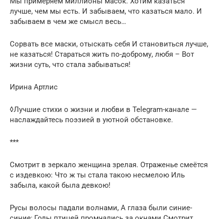
Мы примеряем миллионы масок. Хотим казаться
лучше, чем мы есть. И забываем, что казаться мало. И
забываем в чем же смысл весь…
Сорвать все маски, отыскать себя И становиться лучше,
не казаться! Стараться жить по-доброму, любя – Вот
жизни суть, что стала забываться!
Ирина Артлис
◊Лучшие стихи о жизни и любви в Telegram-канале —
наслаждайтесь поэзией в уютной обстановке.
***
Смотрит в зеркало женщина зрелая. Отраженье смеётся
с издевкою: Что ж ты стала такою несмелою Иль
забыла, какой была девкою!
Русы волосы падали волнами, А глаза были синие-
синие; Годы птицей промчались за окнами Смотрит