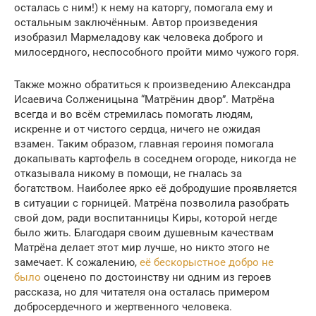
осталась с ним!) к нему на каторгу, помогала ему и
остальным заключённым. Автор произведения
изобразил Мармеладову как человека доброго и
милосердного, неспособного пройти мимо чужого горя.
Также можно обратиться к произведению Александра
Исаевича Солженицына “Матрёнин двор”. Матрёна
всегда и во всём стремилась помогать людям,
искренне и от чистого сердца, ничего не ожидая
взамен. Таким образом, главная героиня помогала
докапывать картофель в соседнем огороде, никогда не
отказывала никому в помощи, не гналась за
богатством. Наиболее ярко её добродушие проявляется
в ситуации с горницей. Матрёна позволила разобрать
свой дом, ради воспитанницы Киры, которой негде
было жить. Благодаря своим душевным качествам
Матрёна делает этот мир лучше, но никто этого не
замечает. К сожалению,
её бескорыстное добро не
было
оценено по достоинству ни одним из героев
рассказа, но для читателя она осталась примером
добросердечного и жертвенного человека.