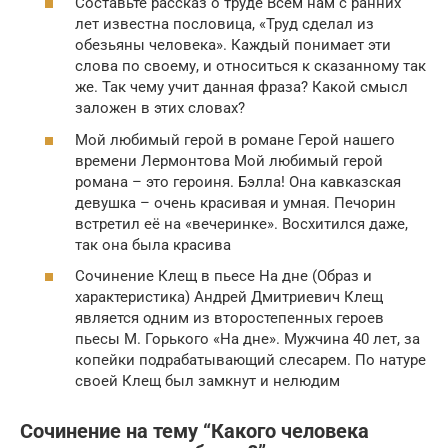
Составьте рассказ о труде Всем нам с ранних
лет известна пословица, «Труд сделал из
обезьяны человека». Каждый понимает эти
слова по своему, и относиться к сказанному так
же. Так чему учит данная фраза? Какой смысл
заложен в этих словах?
Мой любимый герой в романе Герой нашего
времени Лермонтова Мой любимый герой
романа – это героиня. Бэлла! Она кавказская
девушка – очень красивая и умная. Печорин
встретил её на «вечеринке». Восхитился даже,
так она была красива
Сочинение Клещ в пьесе На дне (Образ и
характеристика) Андрей Дмитриевич Клещ
является одним из второстепенных героев
пьесы М. Горького «На дне». Мужчина 40 лет, за
копейки подрабатывающий слесарем. По натуре
своей Клещ был замкнут и нелюдим
Сочинение на тему “Какого человека