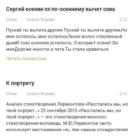
Сергей есенин 📜 по-осеннему кычет сова
Стихи
Елена Петрова
0
Пускай ты выпита другим Пускай ты выпита другим,Но
мне осталось, мне осталосьТвоих волос стеклянный
дымИ глаз осенняя усталость. О возраст осени! Он
мнеДороже юности и лета.Ты стала нравиться
Читать полностью
К портрету
Стихи
Елена Петрова
0
Анализ стихотворения Лермонтова «Расстались мы, но
твой портрет…» 22 сентября 2013 «Расстались мы, но
твой портрет…» — это стихотворение-монолог,
стихотворение-исповедь. М.Ю.Лермонтов часто
использует местоимение «я», тем самым отождествляя