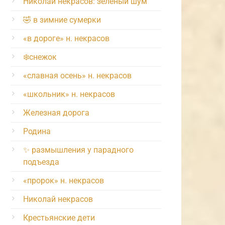
Николай некрасов: зелёный шум
🤣 в зимние сумерки
«в дороге» н. некрасов
❄️снежок
«славная осень» н. некрасов
«школьник» н. некрасов
Железная дорога
Родина
✨ размышления у парадного
подъезда
«пророк» н. некрасов
Николай некрасов
Крестьянские дети