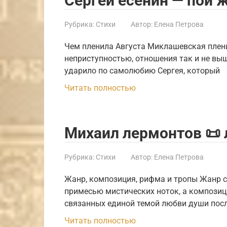
Сергей есенин — пой ж
Рубрика:
Стихи
Автор:
Елена Петрова
Чем пленила Августа Миклашевская пленил
неприступностью, отношения так и не вы
ударило по самолюбию Сергея, который
Читать полностью
Михаил лермонтов 📜
Рубрика:
Стихи
Автор:
Елена Петрова
Жанр, композиция, рифма и тропы Жанр с
примесью мистических ноток, а композиц
связанных единой темой любви души пос
Читать полностью