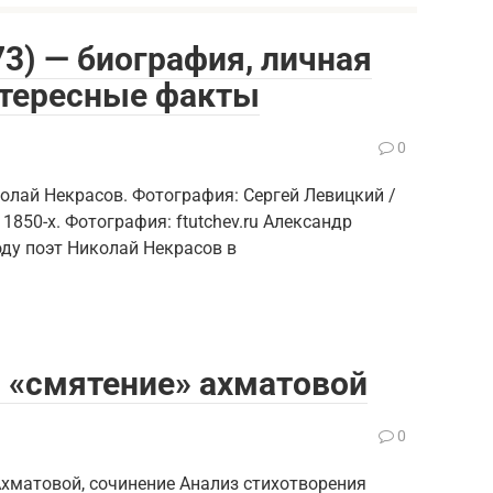
73) — биография, личная
нтересные факты
0
лай Некрасов. Фотография: Сергей Левицкий /
 1850-х. Фотография: ftutchev.ru Александр
году поэт Николай Некрасов в
 «смятение» ахматовой
0
Ахматовой, сочинение Анализ стихотворения