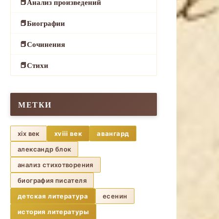
Анализ произведений
Биографии
Сочинения
Стихи
МЕТКИ
xix век
xviii век
авангард
александр блок
анализ стихотворения
биография писателя
детская литература
есенин
история литературы