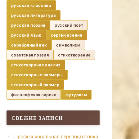
русская классика
русская литература
русская поэзия
русский поэт
русский язык
сергей есенин
серебряный век
символизм
советская поэзия
стихотворение
стихотворение анализ
стихотворные размеры
стихотворный размер
философская лирика
футуризм
СВЕЖИЕ ЗАПИСИ
Профессиональная переподготовка