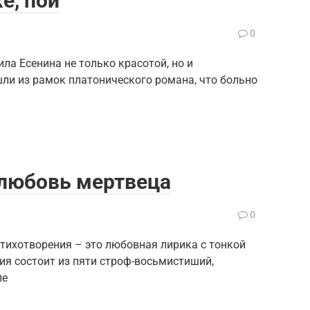
е, пой
0
а Есенина не только красотой, но и
шли из рамок платонического романа, что больно
 любовь мертвеца
0
тихотворения – это любовная лирика с тонкой
ия состоит из пяти строф-восьмистиший,
ле