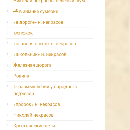
Николай некрасов: зелёный шум
🤣 в зимние сумерки
«в дороге» н. некрасов
❄️снежок
«славная осень» н. некрасов
«школьник» н. некрасов
Железная дорога
Родина
✨ размышления у парадного
подъезда
«пророк» н. некрасов
Николай некрасов
Крестьянские дети