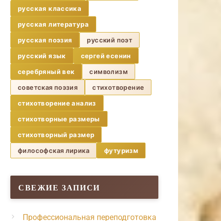
русская классика
русская литература
русская поэзия
русский поэт
русский язык
сергей есенин
серебряный век
символизм
советская поэзия
стихотворение
стихотворение анализ
стихотворные размеры
стихотворный размер
философская лирика
футуризм
СВЕЖИЕ ЗАПИСИ
Профессиональная переподготовка