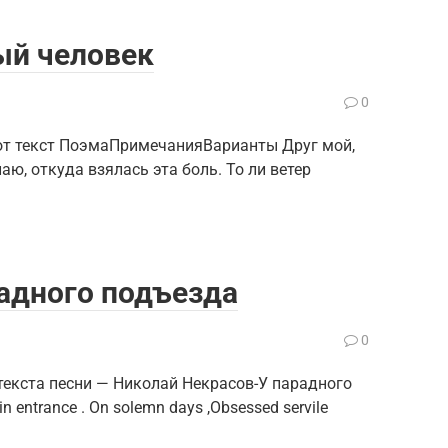
ый человек
0
тот текст ПоэмаПримечанияВарианты Друг мой,
наю, откуда взялась эта боль. То ли ветер
адного подъезда
0
текста песни — Николай Некрасов-У парадного
n entrance . On solemn days ,Obsessed servile