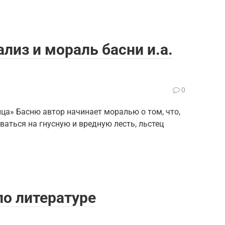
ализ и мораль басни и.а.
0
ца» Басню автор начинает моралью о том, что,
аться на гнусную и вредную лесть, льстец
по литературе