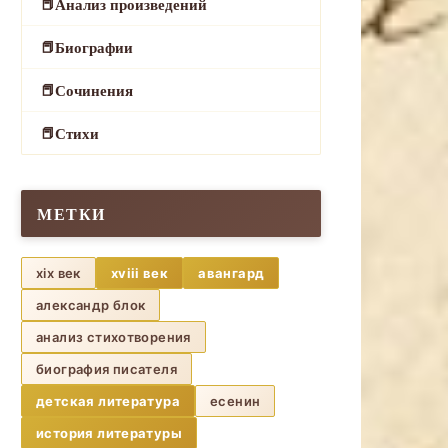
Анализ произведений
Биографии
Сочинения
Стихи
МЕТКИ
xix век
xviii век
авангард
александр блок
анализ стихотворения
биография писателя
детская литература
есенин
история литературы