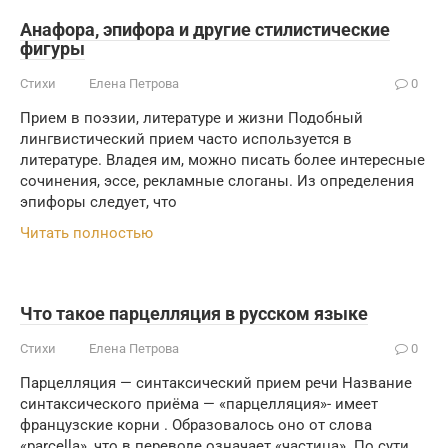
Анафора, эпифора и другие стилистические
фигуры
Стихи
Елена Петрова
0
Прием в поэзии, литературе и жизни Подобный
лингвистический прием часто используется в
литературе. Владея им, можно писать более интересные
сочинения, эссе, рекламные слоганы. Из определения
эпифоры следует, что
Читать полностью
Что такое парцелляция в русском языке
Стихи
Елена Петрова
0
Парцелляция — синтаксический прием речи Название
синтаксического приёма — «парцелляция»- имеет
французские корни . Образовалось оно от слова
«parcella», что в переводе означает «частица». По сути,