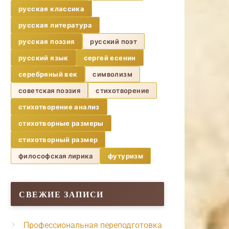
русская классика
русская литература
русская поэзия
русский поэт
русский язык
сергей есенин
серебряный век
символизм
советская поэзия
стихотворение
стихотворение анализ
стихотворные размеры
стихотворный размер
философская лирика
футуризм
СВЕЖИЕ ЗАПИСИ
Профессиональная переподготовка