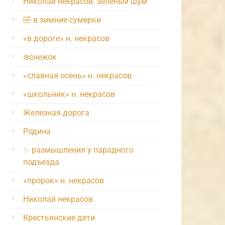
Николай некрасов: зелёный шум
🤣 в зимние сумерки
«в дороге» н. некрасов
❄️снежок
«славная осень» н. некрасов
«школьник» н. некрасов
Железная дорога
Родина
✨ размышления у парадного
подъезда
«пророк» н. некрасов
Николай некрасов
Крестьянские дети