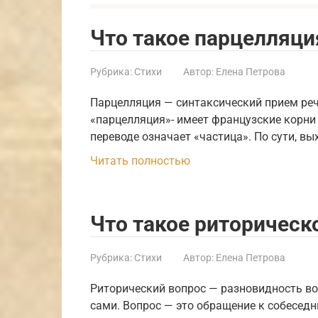
Что такое парцелляци
Рубрика:
Стихи
Автор:
Елена Петрова
Парцелляция — синтаксический прием ре
«парцелляция»- имеет французские корни .
переводе означает «частица». По сути, вы
Читать полностью
Что такое риторическ
Рубрика:
Стихи
Автор:
Елена Петрова
Риторический вопрос — разновидность вопр
са­ми. Вопрос — это обра­ще­ние к собе­сед