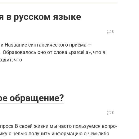
я в русском языке
0
чи Название синтаксического приёма —
 Образовалось оно от слова «parcella», что в
ходит, что
ое обращение?
0
оса В сво­ей жиз­ни мы часто поль­зу­ем­ся вопро­
­ни­ку с целью полу­чить инфор­ма­цию о чем-либо