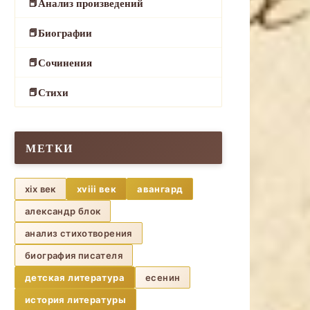
Анализ произведений
Биографии
Сочинения
Стихи
МЕТКИ
xix век
xviii век
авангард
александр блок
анализ стихотворения
биография писателя
детская литература
есенин
история литературы