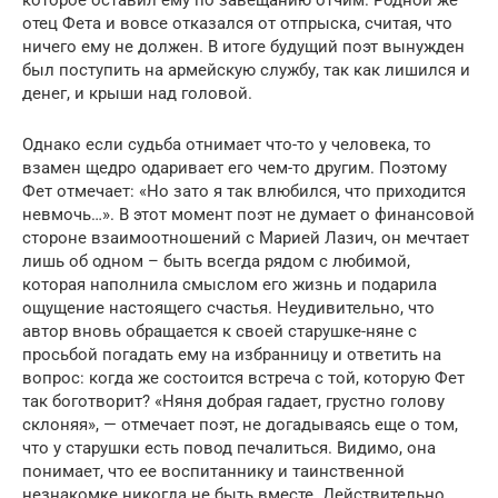
отец Фета и вовсе отказался от отпрыска, считая, что
ничего ему не должен. В итоге будущий поэт вынужден
был поступить на армейскую службу, так как лишился и
денег, и крыши над головой.
Однако если судьба отнимает что-то у человека, то
взамен щедро одаривает его чем-то другим. Поэтому
Фет отмечает: «Но зато я так влюбился, что приходится
невмочь…». В этот момент поэт не думает о финансовой
стороне взаимоотношений с Марией Лазич, он мечтает
лишь об одном – быть всегда рядом с любимой,
которая наполнила смыслом его жизнь и подарила
ощущение настоящего счастья. Неудивительно, что
автор вновь обращается к своей старушке-няне с
просьбой погадать ему на избранницу и ответить на
вопрос: когда же состоится встреча с той, которую Фет
так боготворит? «Няня добрая гадает, грустно голову
склоняя», — отмечает поэт, не догадываясь еще о том,
что у старушки есть повод печалиться. Видимо, она
понимает, что ее воспитаннику и таинственной
незнакомке никогда не быть вместе. Действительно,