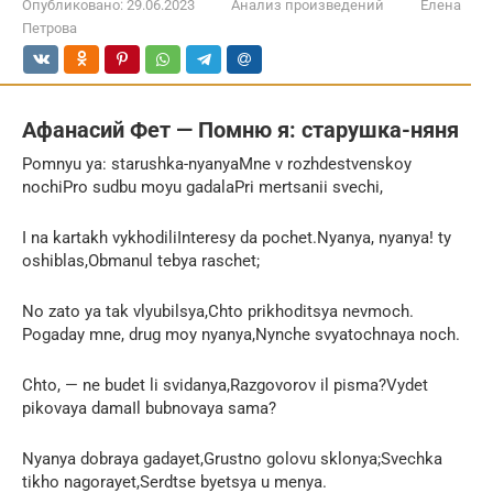
Опубликовано:
29.06.2023
Анализ произведений
Елена
Петрова
Афанасий Фет — Помню я: старушка-няня
Pomnyu ya: starushka-nyanyaMne v rozhdestvenskoy
nochiPro sudbu moyu gadalaPri mertsanii svechi,
I na kartakh vykhodiliInteresy da pochet.Nyanya, nyanya! ty
oshiblas,Obmanul tebya raschet;
No zato ya tak vlyubilsya,Chto prikhoditsya nevmoch.
Pogaday mne, drug moy nyanya,Nynche svyatochnaya noch.
Chto, — ne budet li svidanya,Razgovorov il pisma?Vydet
pikovaya damaIl bubnovaya sama?
Nyanya dobraya gadayet,Grustno golovu sklonya;Svechka
tikho nagorayet,Serdtse byetsya u menya.