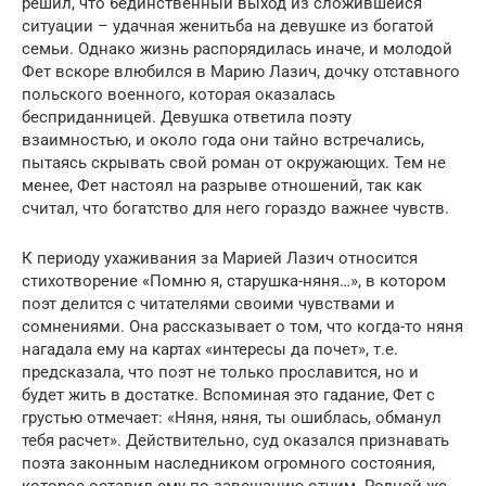
решил, что 6единственный выход из сложившейся
ситуации – удачная женитьба на девушке из богатой
семьи. Однако жизнь распорядилась иначе, и молодой
Фет вскоре влюбился в Марию Лазич, дочку отставного
польского военного, которая оказалась
бесприданницей. Девушка ответила поэту
взаимностью, и около года они тайно встречались,
пытаясь скрывать свой роман от окружающих. Тем не
менее, Фет настоял на разрыве отношений, так как
считал, что богатство для него гораздо важнее чувств.
К периоду ухаживания за Марией Лазич относится
стихотворение «Помню я, старушка-няня…», в котором
поэт делится с читателями своими чувствами и
сомнениями. Она рассказывает о том, что когда-то няня
нагадала ему на картах «интересы да почет», т.е.
предсказала, что поэт не только прославится, но и
будет жить в достатке. Вспоминая это гадание, Фет с
грустью отмечает: «Няня, няня, ты ошиблась, обманул
тебя расчет». Действительно, суд оказался признавать
поэта законным наследником огромного состояния,
которое оставил ему по завещанию отчим. Родной же