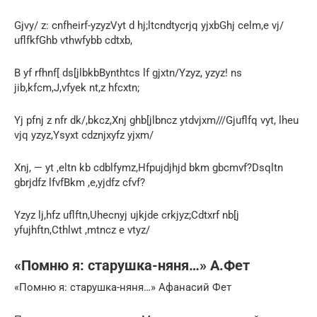
Gjvy/ z: cnfheirf-yzyzVyt d hj;ltcndtycrjq yjxbGhj celm,e vj/
uflfkfGhb vthwfybb cdtxb,
B yf rfhnf[ ds[jlbkbBynthtcs lf gjxtn/Yzyz, yzyz! ns
jib,kfcm,J,vfyek nt,z hfcxtn;
Yj pfnj z nfr dk/,bkcz,Xnj ghb[jlbncz ytdvjxm///Gjuflfq vyt, lheu
vjq yzyz,Ysyxt cdznjxyfz yjxm/
Xnj, — yt ,eltn kb cdblfymz,Hfpujdjhjd bkm gbcmvf?Dsqltn
gbrjdfz lfvfBkm ,e,yjdfz cfvf?
Yzyz lj,hfz uflftn,Uhecnyj ujkjde crkjyz;Cdtxrf nb[j
yfujhftn,Cthlwt ,mtncz e vtyz/
«Помню я: старушка-няня…» А.Фет
«Помню я: старушка-няня…» Афанасий Фет