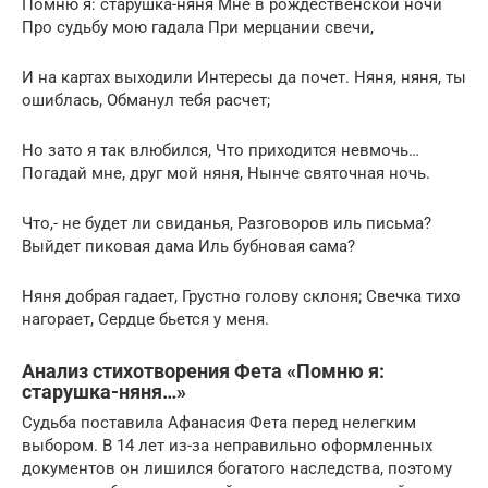
Помню я: старушка-няня Мне в рождественской ночи
Про судьбу мою гадала При мерцании свечи,
И на картах выходили Интересы да почет. Няня, няня, ты
ошиблась, Обманул тебя расчет;
Но зато я так влюбился, Что приходится невмочь…
Погадай мне, друг мой няня, Нынче святочная ночь.
Что,- не будет ли свиданья, Разговоров иль письма?
Выйдет пиковая дама Иль бубновая сама?
Няня добрая гадает, Грустно голову склоня; Свечка тихо
нагорает, Сердце бьется у меня.
Анализ стихотворения Фета «Помню я:
старушка-няня…»
Судьба поставила Афанасия Фета перед нелегким
выбором. В 14 лет из-за неправильно оформленных
документов он лишился богатого наследства, поэтому