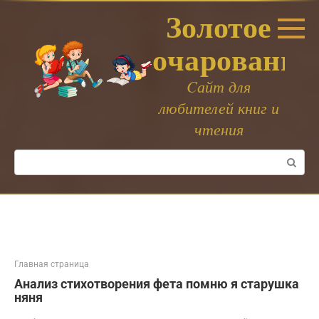
Перейти
Золотое
к
контенту
очарование
Cайт для
любителей книг и
чтения
Поиск:
Главная страница
Анализ стихотворения фета помню я старушка
няня