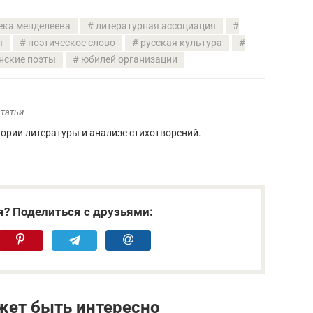
ека менделеева
литературная ассоциация
ы
поэтическое слово
русская культура
нские поэты
юбилей организации
статьи
стории литературы и анализе стихотворений.
я? Поделиться с друзьями:
жет быть интересно