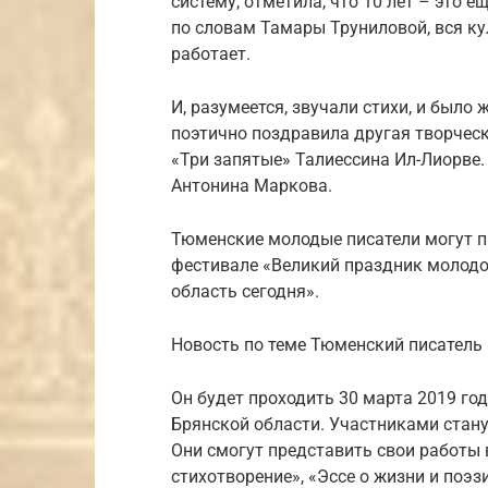
систему, отметила, что 10 лет – это е
по словам Тамары Труниловой, вся кул
работает.
И, разумеется, звучали стихи, и было
поэтично поздравила другая творческ
«Три запятые» Талиессина Ил-Лиорве
Антонина Маркова.
Тюменские молодые писатели могут п
фестивале «Великий праздник молодо
область сегодня».
Новость по теме Тюменский писател
Он будет проходить 30 марта 2019 год
Брянской области. Участниками стану
Они смогут представить свои работы 
стихотворение», «Эссе о жизни и поэз