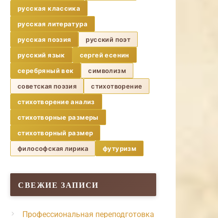
русская классика
русская литература
русская поэзия
русский поэт
русский язык
сергей есенин
серебряный век
символизм
советская поэзия
стихотворение
стихотворение анализ
стихотворные размеры
стихотворный размер
философская лирика
футуризм
СВЕЖИЕ ЗАПИСИ
Профессиональная переподготовка