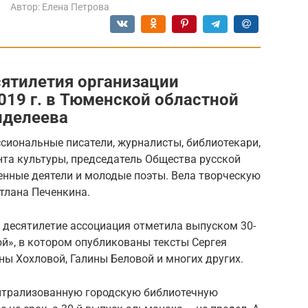
Автор:
Елена Петрова
сятилетия организации
019 г. в Тюменской областной
нделеева
иональные писатели, журналисты, библиотекари,
нта культуры, председатель Общества русской
енные деятели и молодые поэты. Вела творческую
тлана Печенкина.
 десятилетие ассоциация отметила выпуском 30-
й», в котором опубликованы тексты Сергея
ы Хохловой, Галины Беловой и многих других.
нтрализованную городскую библиотечную