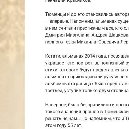
Геннадий Красников.
Тюменцы и до это становились автор
– впервые. Напомним, альманах сущес
в нем считали престижным все, кто с
Дмитрия Мизгулина, Андрея Шацкова 
полного тезки Михаила Юрьевича Лер
Кстати, альманах 2014 года, посвящ
украшает его портрет, выполненный 
стихи которого будут представлены в
альманаха прикладывали руку известн
альбомных страницах была представле
третьей, уступив только двум столица
Наверное, было бы правильно и прест
такого значения прошла в Тюменской 
решать не нам… Но напомним, что и 
этом году 55 лет.