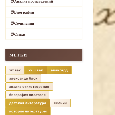
Анализ произведений
Биографии
Сочинения
Стихи
МЕТКИ
xix век
xviii век
авангард
александр блок
анализ стихотворения
биография писателя
детская литература
есенин
история литературы