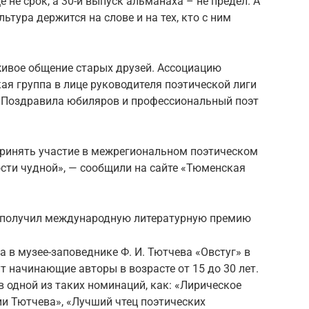
ще не срок, а 30-й выпуск альманаха – не предел. А
ьтура держится на слове и на тех, кто с ним
 живое общение старых друзей. Ассоциацию
ая группа в лице руководителя поэтической лиги
. Поздравила юбиляров и профессиональный поэт
ринять участие в межрегиональном поэтическом
сти чудной», — сообщили на сайте «Тюменская
ь получил международную литературную премию
а в музее-заповеднике Ф. И. Тютчева «Овстуг» в
т начинающие авторы в возрасте от 15 до 30 лет.
в одной из таких номинаций, как: «Лирическое
ии Тютчева», «Лучший чтец поэтических