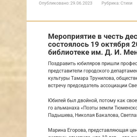
Опубликовано:
29.06.2023
Рубрика:
Стихи
Мероприятие в честь де
состоялось 19 октября 2
библиотеке им. Д. И. Ме
Поздравить юбиляров пришли професс
представители городского департаме
культуры Тамара Трунилова, обществ
встречу председатель ассоциации Све
Юбилей был двойной, потому как свое
го альманаха «Поэты земли Тюменско
Падышева, Николая Бакалова, Светлан
Марина Егорова, представляющая це