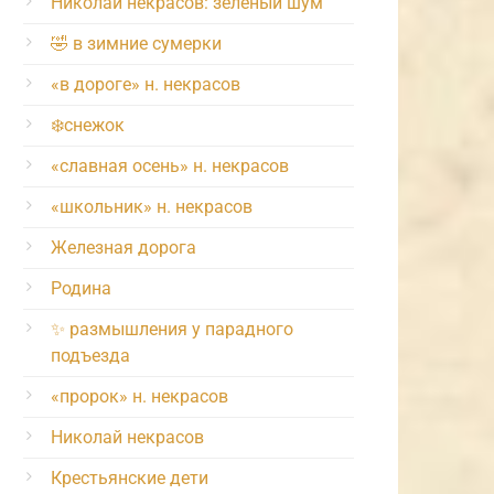
Николай некрасов: зелёный шум
🤣 в зимние сумерки
«в дороге» н. некрасов
❄️снежок
«славная осень» н. некрасов
«школьник» н. некрасов
Железная дорога
Родина
✨ размышления у парадного
подъезда
«пророк» н. некрасов
Николай некрасов
Крестьянские дети