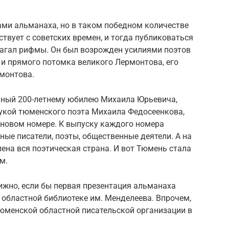
ами альманаха, но в таком победном количестве
твует с советских времен, и тогда публиковаться
лагал рифмы. Он был возрожден усилиями поэтов
и прямого потомка великого Лермонтова, его
монтова.
енный 200-летнему юбилею Михаила Юрьевича,
рукой тюменского поэта Михаила Федосеенкова,
 новом номере. К выпуску каждого номера
ые писатели, поэты, общественные деятели. А на
на вся поэтическая страна. И вот Тюмень стала
м.
ижно, если бы первая презентация альманаха
областной библиотеке им. Менделеева. Впрочем,
Тюменской областной писательской организации в