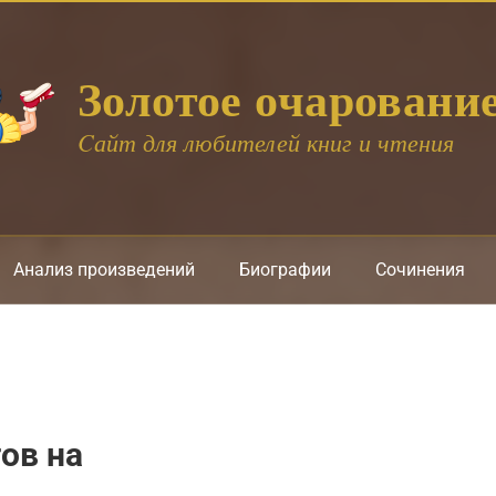
Золотое очаровани
Cайт для любителей книг и чтения
Анализ произведений
Биографии
Сочинения
ов на