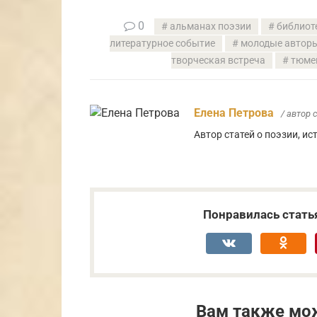
0
альманах поэзии
библиот
литературное событие
молодые автор
творческая встреча
тюме
Елена Петрова
/ автор 
Автор статей о поэзии, и
Понравилась стать
Вам также мо