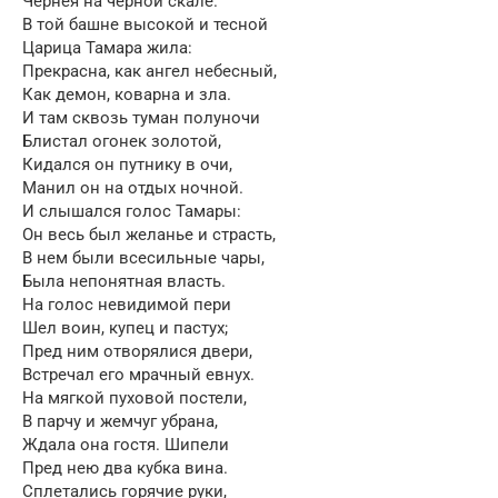
Чернея на черной скале.
В той башне высокой и тесной
Царица Тамара жила:
Прекрасна, как ангел небесный,
Как демон, коварна и зла.
И там сквозь туман полуночи
Блистал огонек золотой,
Кидался он путнику в очи,
Манил он на отдых ночной.
И слышался голос Тамары:
Он весь был желанье и страсть,
В нем были всесильные чары,
Была непонятная власть.
На голос невидимой пери
Шел воин, купец и пастух;
Пред ним отворялися двери,
Встречал его мрачный евнух.
На мягкой пуховой постели,
В парчу и жемчуг убрана,
Ждала она гостя. Шипели
Пред нею два кубка вина.
Сплетались горячие руки,