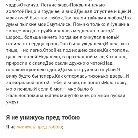
чадрыОткинув. Летние жарыПокрыли тенью
золотойЛицо и грудь ее; и знойДышал от уст ее и щек.И
мрак очей был так глубок,Так полон тайнами любви,Что
думы пылкие моиСмутились. Помню только яКувшина
звон,— когда струяВливалась медленно в него,И
шорох… больше ничего.Когда же я очнулся вновьИ
отлила от сердца кровь,Она была уж далеко;И шла, хоть
тише,— но легко,Стройна под ношею своей,Как тополь,
царь ее полей!Недалеко, в прохладной мгле,Казалось,
приросли к скалеДве сакли дружною четой;Над
плоской кровлею однойДымок струился голубой.Я
вижу будто бы теперь,Как отперлась тихонько дверь…И
затворилася опять!..Тебе, я знаю, не понятьМою тоску,
мою печаль;И если б мог,— мне было б
жаль:Воспоминанья тех минутВо мне, со мной пускай
умрут.
Я не унижусь пред тобою
Я не
унижусь пред тобою
;