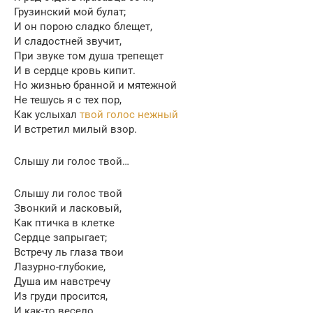
Грузинский мой булат;
И он порою сладко блещет,
И сладостней звучит,
При звуке том душа трепещет
И в сердце кровь кипит.
Но жизнью бранной и мятежной
Не тешусь я с тех пор,
Как услыхал
твой голос нежный
И встретил милый взор.
Слышу ли голос твой…
Слышу ли голос твой
Звонкий и ласковый,
Как птичка в клетке
Сердце запрыгает;
Встречу ль глаза твои
Лазурно-глубокие,
Душа им навстречу
Из груди просится,
И как-то весело,