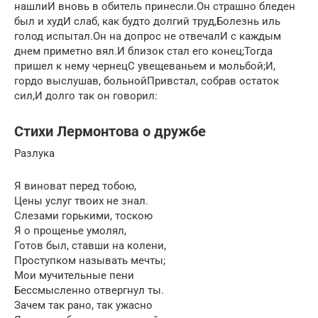
нашлиИ вновь в обитель принесли.Он страшно бледен
был и худИ слаб, как будто долгий труд,Болезнь иль
голод испытал.Он на допрос не отвечалИ с каждым
днем приметно вял.И близок стал его конец;Тогда
пришел к нему чернецС увещеваньем и мольбой;И,
гордо выслушав, больнойПривстал, собрав остаток
сил,И долго так он говорил:
Стихи Лермонтова о дружбе
Разлука
Я виноват перед тобою,
Цены услуг твоих не знал.
Слезами горькими, тоскою
Я о прощенье умолял,
Готов был, ставши на колени,
Проступком называть мечты;
Мои мучительные пени
Бессмысленно отвергнул ты.
Зачем так рано, так ужасно