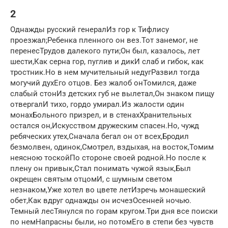
2
Однажды русский генералИз гор к Тифлису
проезжал;Ребенка пленного он вез.Тот занемог, не
перенесТрудов далекого пути;Он был, казалось, лет
шести,Как серна гор, пуглив и дикИ слаб и гибок, как
тростник.Но в нем мучительный недугРазвил тогда
могучий духЕго отцов. Без жалоб онТомился, даже
слабый стонИз детских губ не вылетал,Он знаком пищу
отвергалИ тихо, гордо умирал.Из жалости один
монахБольного призрел, и в стенахХранительных
остался он,Искусством дружеским спасен.Но, чужд
ребяческих утех,Сначала бегал он от всех,Бродил
безмолвен, одинок,Смотрел, вздыхая, на восток,Томим
неясною тоскойПо стороне своей родной.Но после к
плену он привык,Стал понимать чужой язык,Был
окрещен святым отцомИ, с шумным светом
незнаком,Уже хотел во цвете летИзречь монашеский
обет,Как вдруг однажды он исчезОсенней ночью.
Темный лесТянулся по горам кругом.Три дня все поиски
по немНапрасны были, но потомЕго в степи без чувств