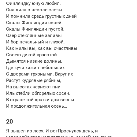
Финляндку юную любил.
Она лила в неволе слезы
И помнила средь грустных дней
Скалы Финляндии своей.
Скалы Финляндии пустой,
Озер стеклянные заливы
И бор печальный и глухой,
Как милы вы, как вы счастливы
Своею дикой красотой…
Дымятся низкие долины,
Где кучи хижин небольших
С дворами грязными. Вкруг их
Растут кудрявые рябины,
На высотах чернеют пни
Иль стебли обгорелых сосен.
В стране той кратки дни весны
И продолжительная осень…
20
Я вышел из лесу. И вотПроснулся день, и