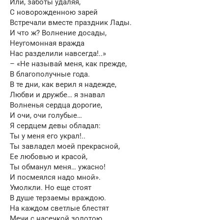
Или, заботы удаляя,
С новорожденною зарей
Встречали вместе праздник Лады.
И что ж? Волнение досады,
Неугомонная вражда
Нас разделили навсегда!..»
– «Не называй меня, как прежде,
В благополучные года.
В те дни, как верил я надежде,
Любви и дружбе… я знавал
Волненья сердца дорогие,
И очи, очи голубые…
Я сердцем девы обладал:
Ты у меня его украл!..
Ты завладел моей прекрасной,
Ее любовью и красой,
Ты обманул меня… ужасно!
И посмеялся надо мной».
Умолкли. Но еще стоят
В душе терзаемы враждою.
На каждом светлые блестят
Мечи с насечкой золотою,