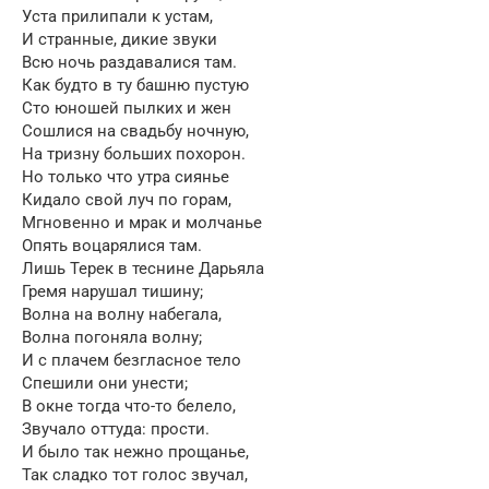
Уста прилипали к устам,
И странные, дикие звуки
Всю ночь раздавалися там.
Как будто в ту башню пустую
Сто юношей пылких и жен
Сошлися на свадьбу ночную,
На тризну больших похорон.
Но только что утра сиянье
Кидало свой луч по горам,
Мгновенно и мрак и молчанье
Опять воцарялися там.
Лишь Терек в теснине Дарьяла
Гремя нарушал тишину;
Волна на волну набегала,
Волна погоняла волну;
И с плачем безгласное тело
Спешили они унести;
В окне тогда что-то белело,
Звучало оттуда: прости.
И было так нежно прощанье,
Так сладко тот голос звучал,