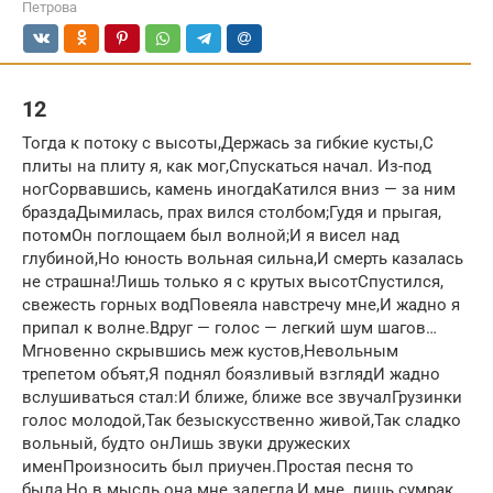
Петрова
12
Тогда к потоку с высоты,Держась за гибкие кусты,С
плиты на плиту я, как мог,Спускаться начал. Из-под
ногСорвавшись, камень иногдаКатился вниз — за ним
браздаДымилась, прах вился столбом;Гудя и прыгая,
потомОн поглощаем был волной;И я висел над
глубиной,Но юность вольная сильна,И смерть казалась
не страшна!Лишь только я с крутых высотСпустился,
свежесть горных водПовеяла навстречу мне,И жадно я
припал к волне.Вдруг — голос — легкий шум шагов…
Мгновенно скрывшись меж кустов,Невольным
трепетом объят,Я поднял боязливый взглядИ жадно
вслушиваться стал:И ближе, ближе все звучалГрузинки
голос молодой,Так безыскусственно живой,Так сладко
вольный, будто онЛишь звуки дружеских
именПроизносить был приучен.Простая песня то
была,Но в мысль она мне залегла,И мне, лишь сумрак