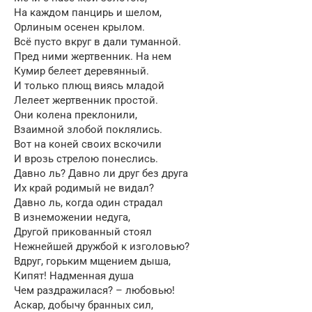
На каждом панцирь и шелом,
Орлиным осенен крылом.
Всё пусто вкруг в дали туманной.
Пред ними жертвенник. На нем
Кумир белеет деревянный.
И только плющ виясь младой
Лелеет жертвенник простой.
Они колена преклонили,
Взаимной злобой поклялись.
Вот на коней своих вскочили
И врозь стрелою понеслись.
Давно ль? Давно ли друг без друга
Их край родимый не видал?
Давно ль, когда один страдал
В изнеможении недуга,
Другой прикованный стоял
Нежнейшей дружбой к изголовью?
Вдруг, горьким мщением дыша,
Кипят! Надменная душа
Чем раздражилася? – любовью!
Аскар, добычу бранных сил,