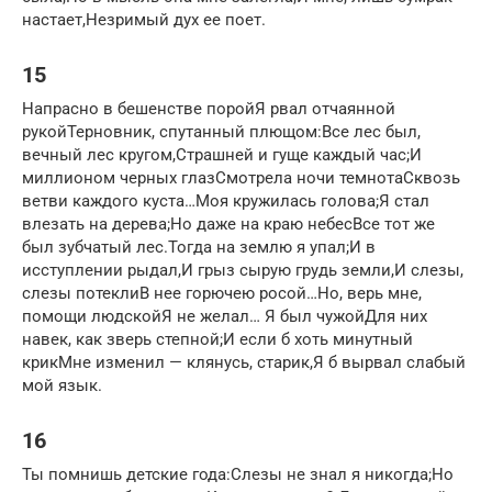
настает,Незримый дух ее поет.
15
Напрасно в бешенстве поройЯ рвал отчаянной
рукойТерновник, спутанный плющом:Все лес был,
вечный лес кругом,Страшней и гуще каждый час;И
миллионом черных глазСмотрела ночи темнотаСквозь
ветви каждого куста…Моя кружилась голова;Я стал
влезать на дерева;Но даже на краю небесВсе тот же
был зубчатый лес.Тогда на землю я упал;И в
исступлении рыдал,И грыз сырую грудь земли,И слезы,
слезы потеклиВ нее горючею росой…Но, верь мне,
помощи людскойЯ не желал… Я был чужойДля них
навек, как зверь степной;И если б хоть минутный
крикМне изменил — клянусь, старик,Я б вырвал слабый
мой язык.
16
Ты помнишь детские года:Слезы не знал я никогда;Но