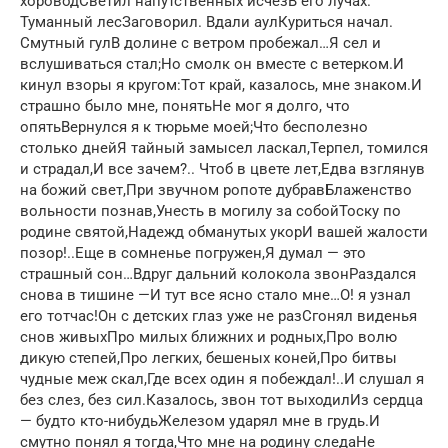
хороводСветил напутственных исчезВ его лучах.
Туманный лесЗаговорил. Вдали аулКуриться начал.
Смутный гулВ долине с ветром пробежал…Я сел и
вслушиваться стал;Но смолк он вместе с ветерком.И
кинул взоры я кругом:Тот край, казалось, мне знаком.И
страшно было мне, понятьНе мог я долго, что
опятьВернулся я к тюрьме моей;Что бесполезно
столько днейЯ тайный замысел ласкал,Терпел, томился
и страдал,И все зачем?.. Чтоб в цвете лет,Едва взглянув
на божий свет,При звучном ропоте дубравБлаженство
вольности познав,Унесть в могилу за собойТоску по
родине святой,Надежд обманутых укорИ вашей жалости
позор!..Еще в сомненье погружен,Я думал — это
страшный сон…Вдруг дальний колокола звонРаздался
снова в тишине —И тут все ясно стало мне…О! я узнал
его тотчас!Он с детских глаз уже не разСгонял виденья
снов живыхПро милых ближних и родных,Про волю
дикую степей,Про легких, бешеных коней,Про битвы
чудные меж скал,Где всех один я побеждал!..И слушал я
без слез, без сил.Казалось, звон тот выходилИз сердца
— будто кто-нибудьЖелезом ударял мне в грудь.И
смутно понял я тогда,Что мне на родину следаНе