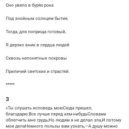
Оно увяло в бурях рока
Под знойным солнцем бытия.
Тогда, для поприща готовый,
Я дерзко вник в сердца людей
Сквозь непонятные покровы
Приличий светских и страстей.
*****
3
«Ты слушать исповедь моюСюда пришел,
благодарю.Все лучше перед кем-нибудьСловами
облегчить мне грудь;Но людям я не делал зла,И потому
мои делаНемного пользы вам узнать,—А душу можно