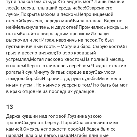
тут я плакал без стыда.Кто видеть мог? Лишь темный
лесДа месяц, плывший средь небес!Озарена его
лучом,Покрыта мохом и песком,Непроницаемой
стенойОкружена, передо мнойБыла поляна. Вдруг по
нейМелькнула тень, и двух огнейПромчались искры… и
потомКакой-то зверь одним прыжкомИз чащи
выскочил и лег,Играя, навзничь на песок.То был
пустыни вечный гость —Могучий барс. Сырую костьОн
грыз и весело визжал;То взор кровавый
устремлял,Мотая ласково хвостом,На полный месяц,—
и на немШерсть отливалась серебром.Я ждал, схватив
рогатый сук,Минуту битвы; сердце вдругЗажглося
жаждою борьбыИ крови… да, рука судьбыМеня вела
иным путем…Но нынче я уверен в том,Что быть бы мог
в краю отцовНе из последних удальцов.
13
Держа кувшин над головой,Грузинка узкою
тропойСходила к берегу. ПоройОна скользила меж
камней,Смеясь неловкости своей,И беден был ее
наряд;И шла она легко, назадИзгибы длинные