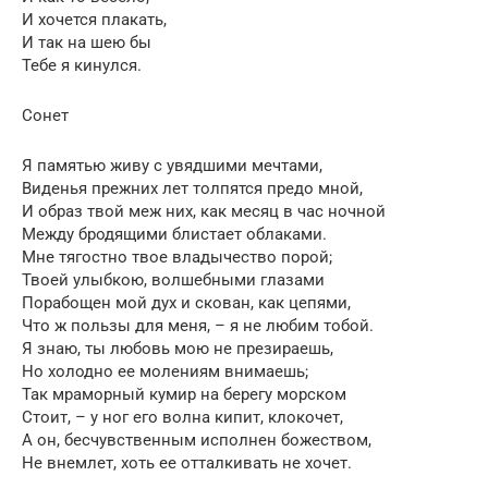
И хочется плакать,
И так на шею бы
Тебе я кинулся.
Сонет
Я памятью живу с увядшими мечтами,
Виденья прежних лет толпятся предо мной,
И образ твой меж них, как месяц в час ночной
Между бродящими блистает облаками.
Мне тягостно твое владычество порой;
Твоей улыбкою, волшебными глазами
Порабощен мой дух и скован, как цепями,
Что ж пользы для меня, – я не любим тобой.
Я знаю, ты любовь мою не презираешь,
Но холодно ее молениям внимаешь;
Так мраморный кумир на берегу морском
Стоит, – у ног его волна кипит, клокочет,
А он, бесчувственным исполнен божеством,
Не внемлет, хоть ее отталкивать не хочет.