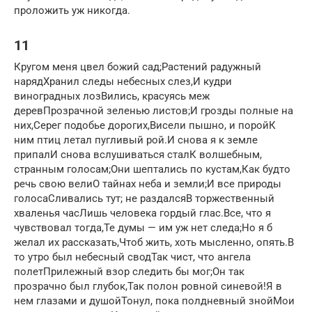
проложить уж никогда.
11
Кругом меня цвел божий сад;Растений радужный
нарядХранил следы небесных слез,И кудри
виноградных лозВились, красуясь меж
деревПрозрачной зеленью листов;И грозды полные на
них,Серег подобье дорогих,Висели пышно, и поройК
ним птиц летал пугливый рой.И снова я к земле
припалИ снова вслушиваться сталК волшебным,
странным голосам;Они шептались по кустам,Как будто
речь свою велиО тайнах неба и земли;И все природы
голосаСливались тут; не раздалсяВ торжественный
хваленья часЛишь человека гордый глас.Все, что я
чувствовал тогда,Те думы — им уж нет следа;Но я б
желал их рассказать,Чтоб жить, хоть мысленно, опять.В
то утро был небесный сводТак чист, что ангела
полетПрилежный взор следить бы мог;Он так
прозрачно был глубок,Так полон ровной синевой!Я в
нем глазами и душойТонул, пока полдневный знойМои