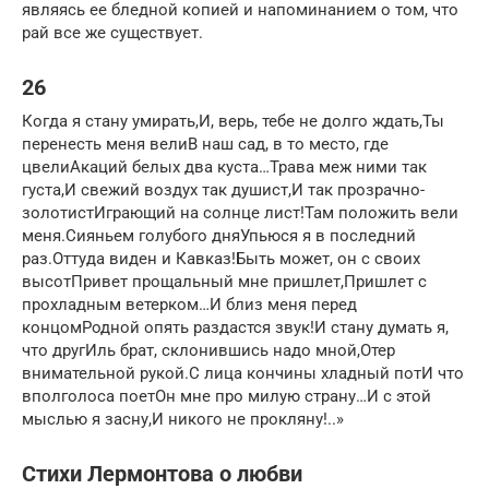
являясь ее бледной копией и напоминанием о том, что
рай все же существует.
26
Когда я стану умирать,И, верь, тебе не долго ждать,Ты
перенесть меня велиВ наш сад, в то место, где
цвелиАкаций белых два куста…Трава меж ними так
густа,И свежий воздух так душист,И так прозрачно-
золотистИграющий на солнце лист!Там положить вели
меня.Сияньем голубого дняУпьюся я в последний
раз.Оттуда виден и Кавказ!Быть может, он с своих
высотПривет прощальный мне пришлет,Пришлет с
прохладным ветерком…И близ меня перед
концомРодной опять раздастся звук!И стану думать я,
что другИль брат, склонившись надо мной,Отер
внимательной рукой.С лица кончины хладный потИ что
вполголоса поетОн мне про милую страну…И с этой
мыслью я засну,И никого не прокляну!..»
Стихи Лермонтова о любви