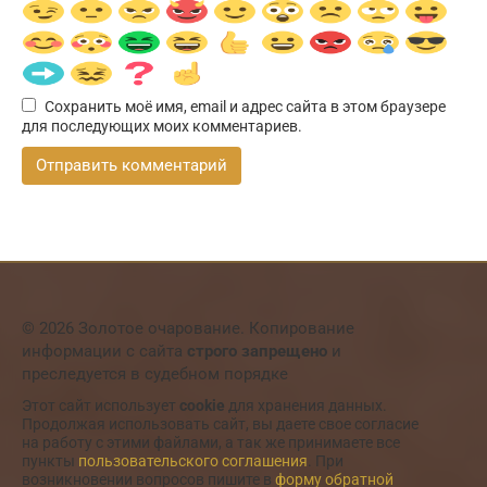
Сохранить моё имя, email и адрес сайта в этом браузере
для последующих моих комментариев.
© 2026 Золотое очарование. Копирование
информации с сайта
строго запрещено
и
преследуется в судебном порядке
Этот сайт использует
cookie
для хранения данных.
Продолжая использовать сайт, вы даете свое согласие
на работу с этими файлами, а так же принимаете все
пункты
пользовательского соглашения
. При
возникновении вопросов пишите в
форму обратной