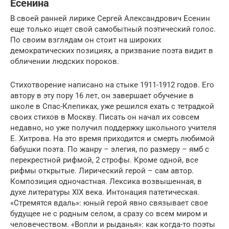
Есенина
В своей ранней лирике Сергей Александрович Есенин
еще только ищет свой самобытный поэтический голос.
По своим взглядам он стоит на широких
демократических позициях, а призвание поэта видит в
обличении людских пороков.
Стихотворение написано на стыке 1911-1912 годов. Его
автору в эту пору 16 лет, он завершает обучение в
школе в Спас-Клепиках, уже решился ехать с тетрадкой
своих стихов в Москву. Писать он начал их совсем
недавно, но уже получил поддержку школьного учителя
Е. Хитрова. На это время приходится и смерть любимой
бабушки поэта. По жанру – элегия, по размеру – ямб с
перекрестной рифмой, 2 строфы. Кроме одной, все
рифмы открытые. Лирический герой – сам автор.
Композиция одночастная. Лексика возвышенная, в
духе литературы XIX века. Интонация патетическая.
«Стремятся вдаль»: юный герой явно связывает свое
будущее не с родным селом, а сразу со всем миром и
человечеством. «Вопли и рыданья»: как когда-то поэты