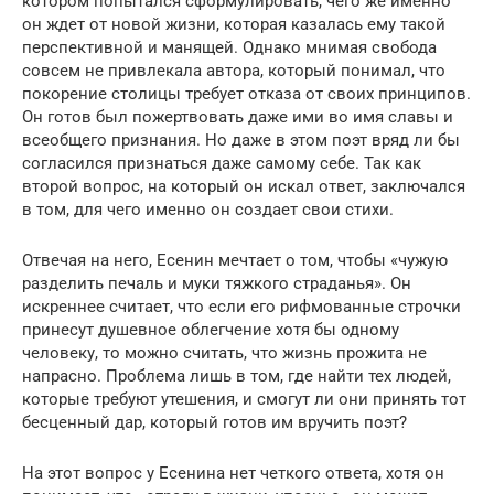
котором попытался сформулировать, чего же именно
он ждет от новой жизни, которая казалась ему такой
перспективной и манящей. Однако мнимая свобода
совсем не привлекала автора, который понимал, что
покорение столицы требует отказа от своих принципов.
Он готов был пожертвовать даже ими во имя славы и
всеобщего признания. Но даже в этом поэт вряд ли бы
согласился признаться даже самому себе. Так как
второй вопрос, на который он искал ответ, заключался
в том, для чего именно он создает свои стихи.
Отвечая на него, Есенин мечтает о том, чтобы «чужую
разделить печаль и муки тяжкого страданья». Он
искреннее считает, что если его рифмованные строчки
принесут душевное облегчение хотя бы одному
человеку, то можно считать, что жизнь прожита не
напрасно. Проблема лишь в том, где найти тех людей,
которые требуют утешения, и смогут ли они принять тот
бесценный дар, который готов им вручить поэт?
На этот вопрос у Есенина нет четкого ответа, хотя он