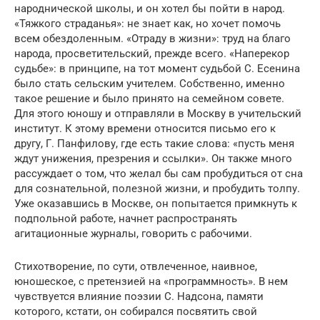
народнической школы, и он хотел бы пойти в народ.
«Тяжкого страданья»: не знает как, но хочет помочь
всем обездоленным. «Отраду в жизни»: труд на благо
народа, просветительский, прежде всего. «Наперекор
судьбе»: в принципе, на тот момент судьбой С. Есенина
было стать сельским учителем. Собственно, именно
такое решение и было принято на семейном совете.
Для этого юношу и отправляли в Москву в учительский
институт. К этому времени относится письмо его к
другу, Г. Панфилову, где есть такие слова: «пусть меня
ждут унижения, презрения и ссылки». Он также много
рассуждает о том, что желал бы сам пробудиться от сна
для сознательной, полезной жизни, и пробудить толпу.
Уже оказавшись в Москве, он попытается примкнуть к
подпольной работе, начнет распространять
агитационные журналы, говорить с рабочими.
Стихотворение, по сути, отвлеченное, наивное,
юношеское, с претензией на «программность». В нем
чувствуется влияние поэзии С. Надсона, памяти
которого, кстати, он собирался посвятить свой