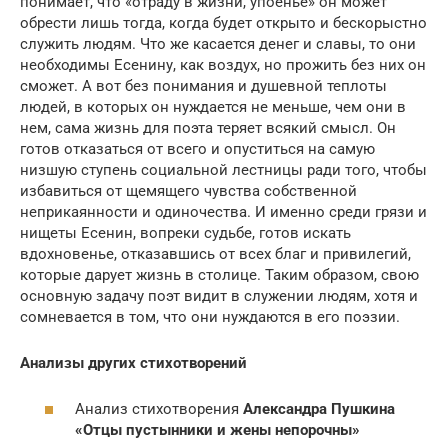
понимает, что «отраду в жизни, упоенье» он может
обрести лишь тогда, когда будет открыто и бескорыстно
служить людям. Что же касается денег и славы, то они
необходимы Есенину, как воздух, но прожить без них он
сможет. А вот без понимания и душевной теплоты
людей, в которых он нуждается не меньше, чем они в
нем, сама жизнь для поэта теряет всякий смысл. Он
готов отказаться от всего и опуститься на самую
низшую ступень социальной лестницы ради того, чтобы
избавиться от щемящего чувства собственной
неприкаянности и одиночества. И именно среди грязи и
нищеты Есенин, вопреки судьбе, готов искать
вдохновенье, отказавшись от всех благ и привилегий,
которые дарует жизнь в столице. Таким образом, свою
основную задачу поэт видит в служении людям, хотя и
сомневается в том, что они нуждаются в его поэзии.
Анализы других стихотворений
Анализ стихотворения
Александра Пушкина
«Отцы пустынники и жены непорочны»