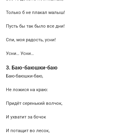
Только б не плакал малыш!
Пусть бы так было все дни!
Спи, моя радость, усни!
Усни… Усни…
3. Баю-баюшки-баю
Баю-баюшки-баю,
Не ложися на краю:
Придёт серенький волчок,
И ухватит за бочок
И потащит во лесок,