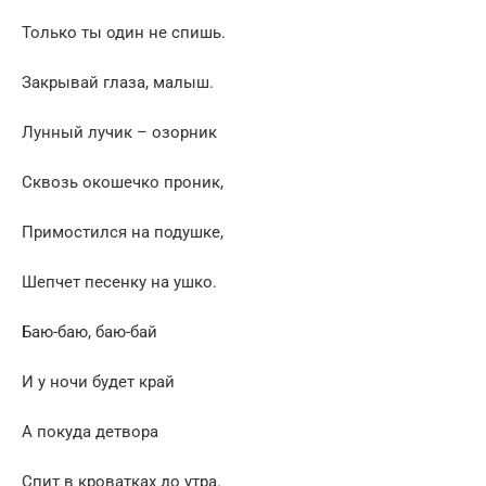
Только ты один не спишь.
Закрывай глаза, малыш.
Лунный лучик – озорник
Сквозь окошечко проник,
Примостился на подушке,
Шепчет песенку на ушко.
Баю-баю, баю-бай
И у ночи будет край
А покуда детвора
Спит в кроватках до утра.