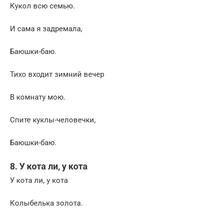
Кукол всю семью.
И сама я задремала,
Баюшки-баю.
Тихо входит зимний вечер
В комнату мою.
Спите куклы-человечки,
Баюшки-баю.
8. У кота ли, у кота
У кота ли, у кота
Колыбелька золота.