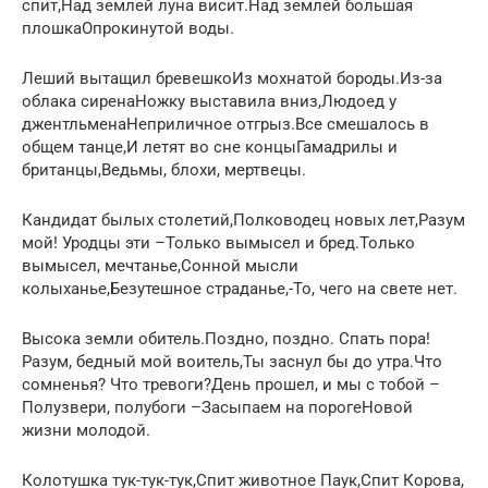
спит,Над землей луна висит.Над землей большая
плошкаОпрокинутой воды.
Леший вытащил бревешкоИз мохнатой бороды.Из-за
облака сиренаНожку выставила вниз,Людоед у
джентльменаНеприличное отгрыз.Все смешалось в
общем танце,И летят во сне концыГамадрилы и
британцы,Ведьмы, блохи, мертвецы.
Кандидат былых столетий,Полководец новых лет,Разум
мой! Уродцы эти –Только вымысел и бред.Только
вымысел, мечтанье,Сонной мысли
колыханье,Безутешное страданье,-То, чего на свете нет.
Высока земли обитель.Поздно, поздно. Спать пора!
Разум, бедный мой воитель,Ты заснул бы до утра.Что
сомненья? Что тревоги?День прошел, и мы с тобой –
Полузвери, полубоги –Засыпаем на порогеНовой
жизни молодой.
Колотушка тук-тук-тук,Спит животное Паук,Спит Корова,