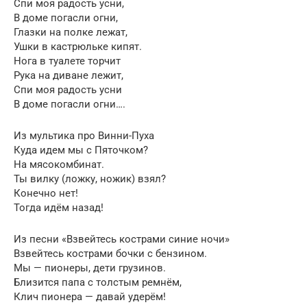
Спи моя радость усни,
В доме погасли огни,
Глазки на полке лежат,
Ушки в кастрюльке кипят.
Нога в туалете торчит
Рука на диване лежит,
Спи моя радость усни
В доме погасли огни….
Из мультика про Винни-Пуха
Куда идем мы с Пяточком?
На мясокомбинат.
Ты вилку (ложку, ножик) взял?
Конечно нет!
Тогда идём назад!
Из песни «Взвейтесь кострами синие ночи»
Взвейтесь кострами бочки с бензином.
Мы — пионеры, дети грузинов.
Близится папа с толстым ремнём,
Клич пионера — давай удерём!