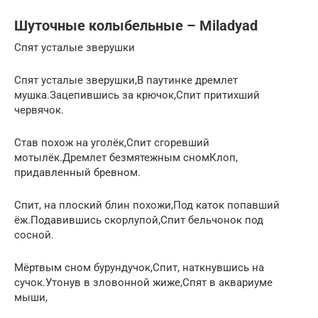
Шуточные колыбельные – Miladyad
Спят усталые зверушки
Спят усталые зверушки,В паутинке дремлет
мушка.Зацепившись за крючок,Спит притихший
червячок.
Став похож на уголёк,Спит сгоревший
мотылёк.Дремлет безмятежным сномКлоп,
придавленный бревном.
Спит, на плоский блин похожи,Под каток попавший
ёж.Подавившись скорлупой,Спит бельчонок под
сосной.
Мёртвым сном бурундучок,Спит, наткнувшись на
сучок.Утонув в зловонной жиже,Спят в аквариуме
мыши,