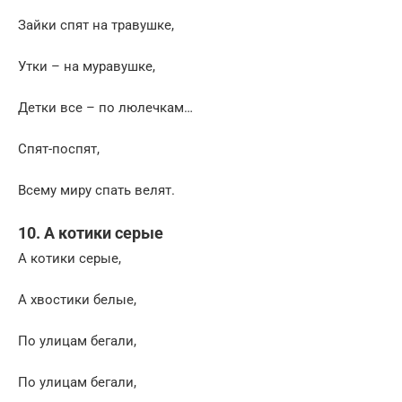
Зайки спят на травушке,
Утки – на муравушке,
Детки все – по люлечкам…
Спят-поспят,
Всему миру спать велят.
10. А котики серые
А котики серые,
А хвостики белые,
По улицам бегали,
По улицам бегали,