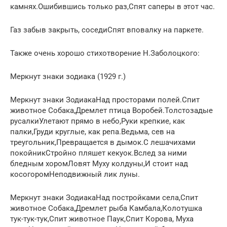
камнях.Ошибившись только раз,Спят саперы в этот час.
Газ забыв закрыть, соседиСпят вповалку на паркете.
Также очень хорошо стихотворение Н.Заболоцкого:
Меркнут знаки зодиака (1929 г.)
Меркнут знаки ЗодиакаНад просторами полей.Спит
животное Собака,Дремлет птица Воробей.Толстозадые
русалкиУлетают прямо в небо,Руки крепкие, как
палки,Груди круглые, как репа.Ведьма, сев на
треугольник,Превращается в дымок.С лешачихами
покойникСтройно пляшет кекуок.Вслед за ними
бледным хоромЛовят Муху колдуны,И стоит над
косогоромНеподвижный лик луны.
Меркнут знаки ЗодиакаНад постройками села,Спит
животное Собака,Дремлет рыба Камбала,Колотушка
тук-тук-тук,Спит животное Паук,Спит Корова, Муха