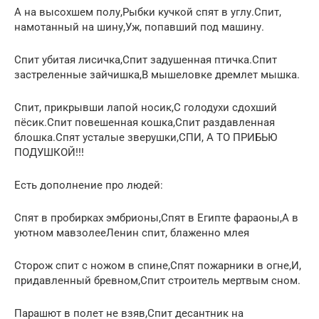
А на высохшем полу,Рыбки кучкой спят в углу.Спит,
намотанный на шину,Уж, попавший под машину.
Спит убитая лисичка,Спит задушенная птичка.Спит
застреленные зайчишка,В мышеловке дремлет мышка.
Спит, прикрывши лапой носик,С голодухи сдохший
пёсик.Спит повешенная кошка,Спит раздавленная
блошка.Спят усталые зверушки,СПИ, А ТО ПРИБЬЮ
ПОДУШКОЙ!!!
Есть дополнение про людей:
Спят в пробирках эмбрионы,Спят в Египте фараоны,А в
уютном мавзолееЛенин спит, блаженно млея
Сторож спит с ножом в спине,Спят пожарники в огне,И,
придавленный бревном,Спит строитель мертвым сном.
Парашют в полет не взяв,Спит десантник на