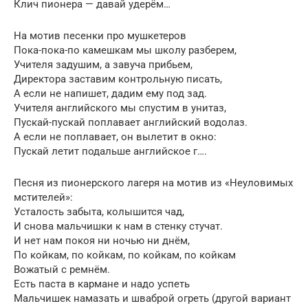
Клич пионера — давай удерём…
На мотив песенки про мушкетеров
Пока-пока-по камешкам мы школу разберем,
Учителя задушим, а завуча прибьем,
Директора заставим контрольную писать,
А если не напишет, дадим ему под зад.
Учителя английского мы спустим в унитаз,
Пускай-пускай поплавает английский водолаз.
А если не поплавает, он вылетит в окно:
Пускай летит подальше английское г….
Песня из пионерского лагеря на мотив из «Неуловимых
мстителей»:
Усталость забыта, колышится чад,
И снова мальчишки к нам в стенку стучат.
И нет нам покоя ни ночью ни днём,
По койкам, по койкам, по койкам, по койкам
Вожатый с ремнём.
Есть паста в кармане и надо успеть
Мальчишек намазать и шваброй огреть (другой вариант