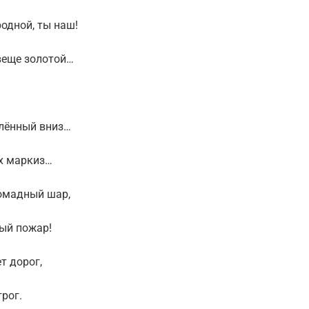
одной, ты наш!
веще золотой…
.
млённый вниз…
ых маркиз…
омадный шар,
ный пожар!
т дорог,
рог.