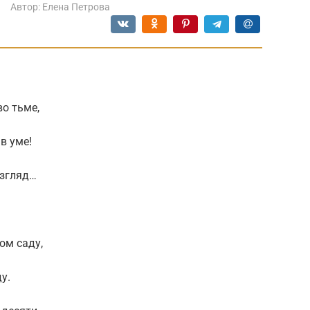
Автор:
Елена Петрова
во тьме,
в уме!
взгляд…
ом саду,
у.