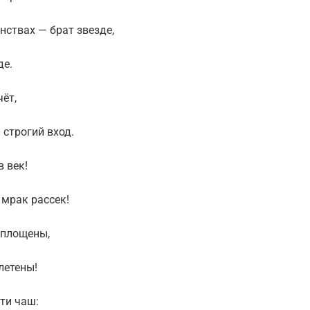
нствах — брат звезде,
де.
ёт,
строгий вход.
в век!
 мрак рассек!
оплощены,
плетены!
ти чаш: