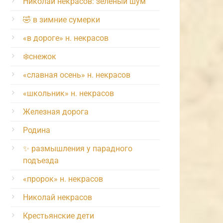
Николай некрасов: зелёный шум
🤣 в зимние сумерки
«в дороге» н. некрасов
❄️снежок
«славная осень» н. некрасов
«школьник» н. некрасов
Железная дорога
Родина
✨ размышления у парадного
подъезда
«пророк» н. некрасов
Николай некрасов
Крестьянские дети