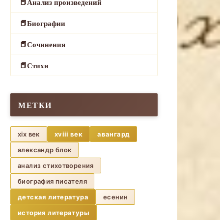
Анализ произведений
Биографии
Сочинения
Стихи
МЕТКИ
xix век
xviii век
авангард
александр блок
анализ стихотворения
биография писателя
детская литература
есенин
история литературы