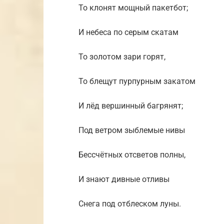
То клонят мощный пакетбот;
И небеса по серым скатам
То золотом зари горят,
То блещут пурпурным закатом
И лёд вершинный багрянят;
Под ветром зыблемые нивы
Бессчётных отсветов полны,
И знают дивные отливы
Снега под отблеском луны.