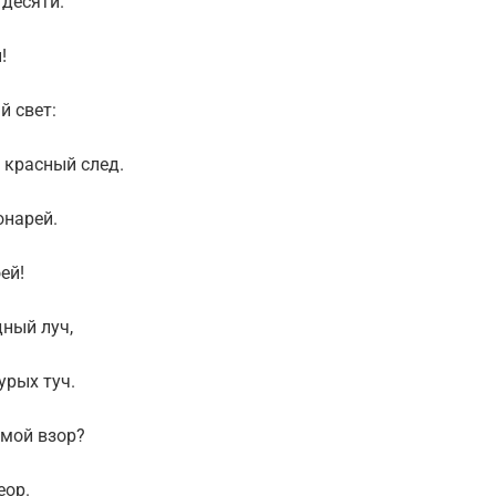
десяти.
!
й свет:
е красный след.
онарей.
ей!
ный луч,
урых туч.
 мой взор?
еор.