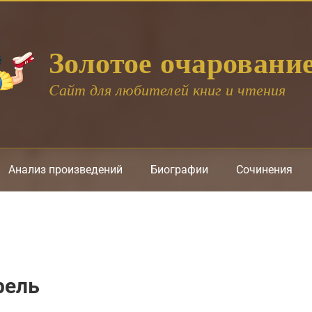
Золотое очаровани
Cайт для любителей книг и чтения
Анализ произведений
Биографии
Сочинения
рель