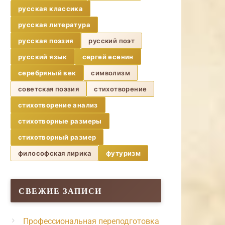
русская классика
русская литература
русская поэзия
русский поэт
русский язык
сергей есенин
серебряный век
символизм
советская поэзия
стихотворение
стихотворение анализ
стихотворные размеры
стихотворный размер
философская лирика
футуризм
СВЕЖИЕ ЗАПИСИ
Профессиональная переподготовка