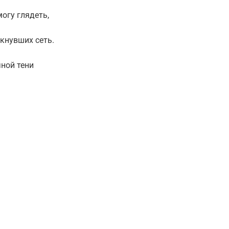
огу глядеть,
ькнувших сеть.
чной тени