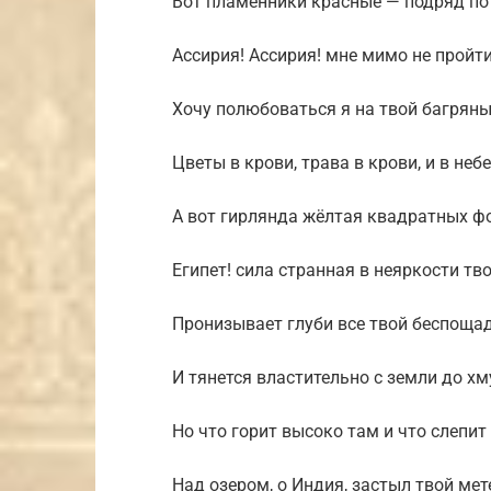
Вот пламенники красные — подряд по 
Ассирия! Ассирия! мне мимо не пройти
Хочу полюбоваться я на твой багряны
Цветы в крови, трава в крови, и в неб
А вот гирлянда жёлтая квадратных ф
Египет! сила странная в неяркости тво
Пронизывает глуби все твой беспощад
И тянется властительно с земли до хм
Но что горит высоко там и что слепит
Над озером, о Индия, застыл твой мет