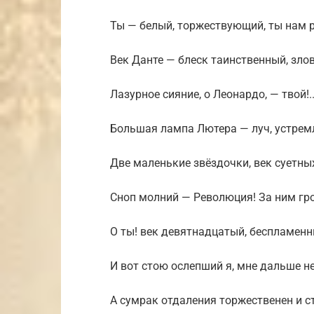
Ты — белый, торжествующий, ты нам р
Век Данте — блеск таинственный, зло
Лазурное сияние, о Леонардо, — твой!.
Большая лампа Лютера — луч, устре
Две маленькие звёздочки, век суетн
Сноп молний — Революция! За ним гр
О ты! век девятнадцатый, беспламен
И вот стою ослепший я, мне дальше не
А сумрак отдаления торжественен и ст