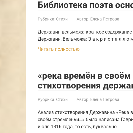
Библиотека поэта осн
Рубрика:
Стихи
Автор:
Елена Петрова
Державин вельможа краткое содержание Д
Державин, Вельможа: З а к р и с т а л л о 
Читать полностью
«река времён в своём
стихотворения держа
Рубрика:
Стихи
Автор:
Елена Петрова
Анализ стихотворения Державина «Река в
своём стремленьи…» была написана Гавр
июля 1816 года, то есть, буквально