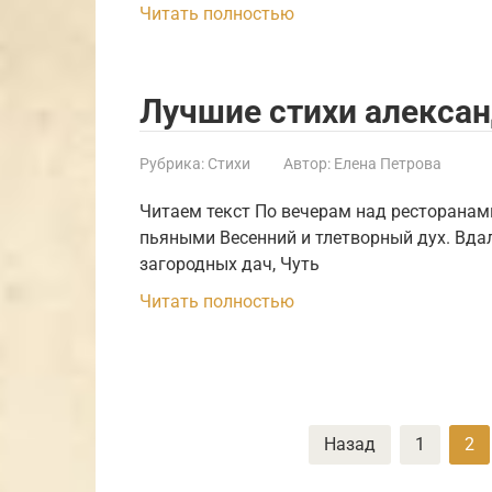
Читать полностью
Лучшие стихи алексан
Рубрика:
Стихи
Автор:
Елена Петрова
Читаем текст По вечерам над ресторанами
пьяными Весенний и тлетворный дух. Вда
загородных дач, Чуть
Читать полностью
Пагинация
Назад
1
2
записей