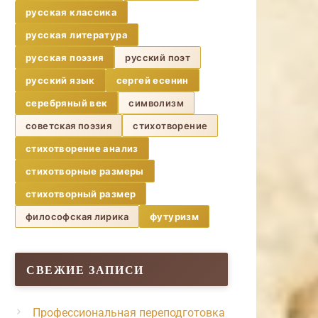
русская классика
русская литература
русская поэзия
русский поэт
русский язык
сергей есенин
серебряный век
символизм
советская поэзия
стихотворение
стихотворение анализ
стихотворные размеры
стихотворный размер
философская лирика
футуризм
СВЕЖИЕ ЗАПИСИ
Профессиональная переподготовка