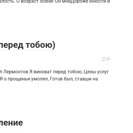
лость. О возраст осени! Он мнеДороже юности и
 перед тобою)
0
 Лермонтов Я виноват перед тобою, Цены услуг
 Я о прощеньи умолял, Готов был, ставши на
ление