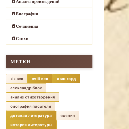
Анализ произведений
Биографии
Сочинения
Стихи
МЕТКИ
xix век
xviii век
авангард
александр блок
анализ стихотворения
биография писателя
детская литература
есенин
история литературы