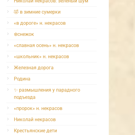
Николай некрасов: зелёный шум
🤣 в зимние сумерки
«в дороге» н. некрасов
❄️снежок
«славная осень» н. некрасов
«школьник» н. некрасов
Железная дорога
Родина
✨ размышления у парадного
подъезда
«пророк» н. некрасов
Николай некрасов
Крестьянские дети