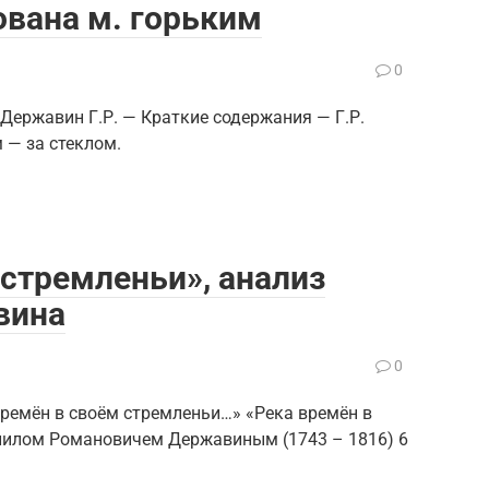
ована м. горьким
0
ержавин Г.Р. — Краткие содержания — Г.Р.
м — за стеклом.
 стремленьи», анализ
вина
0
ремён в своём стремленьи…» «Река времён в
иилом Романовичем Державиным (1743 – 1816) 6