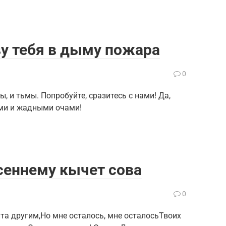
ву тебя в дыму пожара
0
, и тьмы. Попробуйте, сразитесь с нами! Да,
ыми и жадными очами!
осеннему кычет сова
0
та другим,Но мне осталось, мне осталосьТвоих