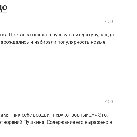
до
0
ека Цветаева вошла в русскую литературу, когда
зарождались и набирали популярность новые
0
памятник себе воздвиг нерукотворный…»» Это,
отворений Пушкина. Содержание его выражено в