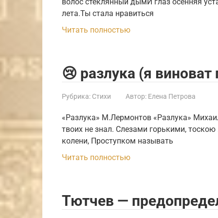
волос стеклянный дымИ глаз осенняя уста
лета.Ты стала нравиться
Читать полностью
😢 разлука (я виноват
Рубрика:
Стихи
Автор:
Елена Петрова
«Разлука» М.Лермонтов «Разлука» Михаил
твоих не знал. Слезами горькими, тоскою
колени, Проступком называть
Читать полностью
Тютчев — предопреде